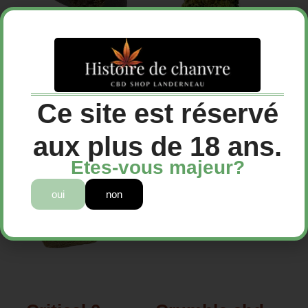
Charas cbn
Cookie
12,00
€
18,00
€
Ce site est réservé
Choix des options
Choix des options
aux plus de 18 ans.
Etes-vous majeur?
oui
non