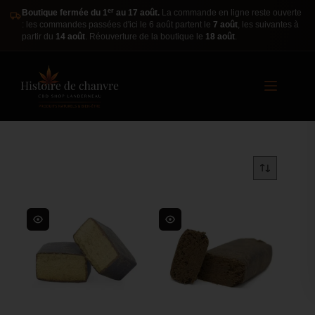
er
Boutique fermée du 1
au 17 août.
La commande en ligne reste ouverte
: les commandes passées d'ici le 6 août partent le
7 août
, les suivantes à
partir du
14 août
. Réouverture de la boutique le
18 août
.