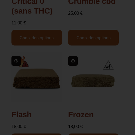
Critical 0
Crumble cbd
(sans THC)
25,00
€
11,00
€
Choix des options
Choix des options
Flash
Frozen
18,00
€
18,00
€