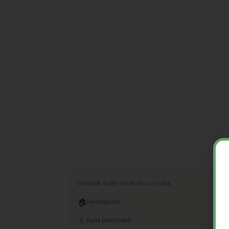
ORIGINE & MÉTHODE DE CULTURE
🏠
Hydroponie
💧
Sans pesticides