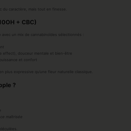
c du caractère, mais tout en finesse.
(10OH + CBC)
ée avec un mix de cannabinoïdes sélectionnés :
ant
 effect), douceur mentale et bien-être
 puissance et confort
ien plus expressive qu’une fleur naturelle classique.
pple ?
e
ce maîtrisée
oléculées.