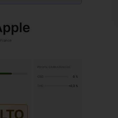
Apple
 France
PROFIL CANNABINOÏDE
CBD
0 %
THC
<0,3 %
LTO