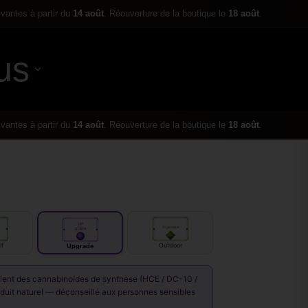
ivantes à partir du
14 août
. Réouverture de la boutique le
18 août
.
us
0,00
€
ivantes à partir du
14 août
. Réouverture de la boutique le
18 août
.
UP
Organique
grade
OUT
door
lf
Outdoor
Upgrade
tient des cannabinoïdes de synthèse (HCE / DC-10 /
oduit naturel — déconseillé aux personnes sensibles