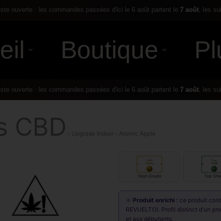
te ouverte : les commandes passées d'ici le 6 août partent le
7 août
, les su
eil
Boutique
Pl
te ouverte : les commandes passées d'ici le 6 août partent le
7 août
, les su
rs CBD
› Upgrade Indoor › Atomic Apple
High
Top
Grade
Shelf
IN
IN
door
door
High Grade
Top She
⚛️
Produit enrichi :
ce produit con
REVUELTO). Profil distinct d'un pr
et aux débutants.