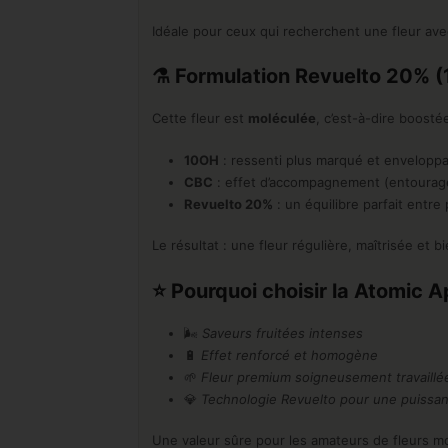
Idéale pour ceux qui recherchent une fleur ave
⚗️
Formulation Revuelto 20% 
Cette fleur est
moléculée
, c’est-à-dire boost
10OH
: ressenti plus marqué et envelopp
CBC
: effet d’accompagnement (entourage
Revuelto 20%
: un équilibre parfait entre
Le résultat : une fleur régulière, maîtrisée et b
⭐
Pourquoi choisir la Atomic A
🌬️
Saveurs fruitées intenses
🔋
Effet renforcé et homogène
🌱
Fleur premium soigneusement travaillé
💎
Technologie Revuelto pour une puissan
Une valeur sûre pour les amateurs de fleurs m