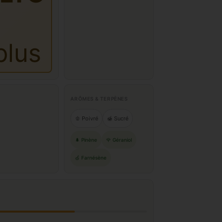
plus
ARÔMES & TERPÈNES
🫑 Poivré
🍯 Sucré
🌲 Pinène
🌹 Géraniol
🍏 Farnésène