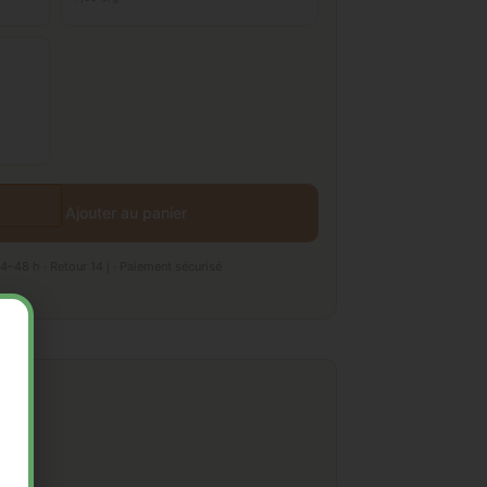
Ajouter au panier
4–48 h · Retour 14 j · Paiement sécurisé