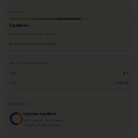
TEXTURE
Équilibrée
Ni trop grasse ni trop sèche
📊 Comparer avec les autres résines
PROFIL CANNABINOÏDE
CBD
0 %
THC
<0,3 %
GÉNÉTIQUE
Hybride équilibré
S
50 % Sativa · 50 % Indica
Énergie, clarté mentale