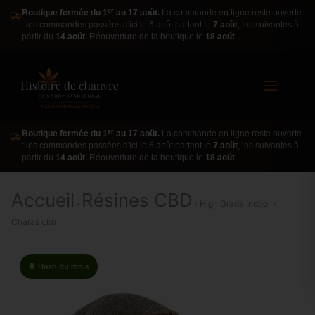
er
Boutique fermée du 1
au 17 août.
La commande en ligne reste ouverte
: les commandes passées d'ici le 6 août partent le
7 août
, les suivantes à
partir du
14 août
. Réouverture de la boutique le
18 août
.
er
Boutique fermée du 1
au 17 août.
La commande en ligne reste ouverte
: les commandes passées d'ici le 6 août partent le
7 août
, les suivantes à
partir du
14 août
. Réouverture de la boutique le
18 août
.
Accueil
Résines CBD
›
› High Grade Indoor ›
Charas cbn
🍫 Hash du mois