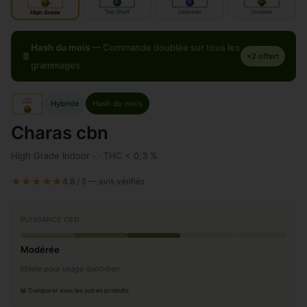
IN
IN
door
OUT
door
door
Top Shelf
Upgrade
Outdoor
High Grade
Hash du mois
— Commande doublée sur tous les
🍫
×2 offert
grammages
High
Hybride
Hash du mois
Grade
IN
door
Charas cbn
High Grade Indoor · · THC < 0,3 %
★★★★★
4.8 / 5 — avis vérifiés
PUISSANCE CBD
Modérée
Idéale pour usage quotidien
📊 Comparer avec les autres produits