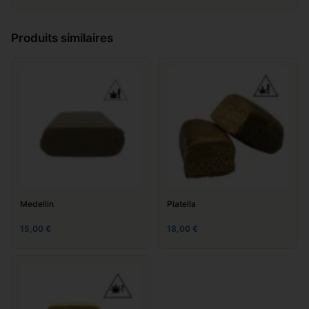
Laissez votre avis sur "Charas
Produits similaires
cbn"
Ajouter un commentaire
*
Medellin
Piatella
15,00
€
18,00
€
Nom
*
E-mail
*