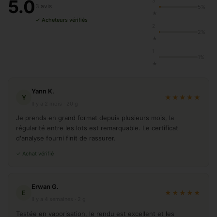
5.0
3
3 avis
5%
★
✓ Acheteurs vérifiés
2
2%
★
1
1%
★
Yann K.
Y
★★★★★
Il y a 2 mois · 20 g
Je prends en grand format depuis plusieurs mois, la
régularité entre les lots est remarquable. Le certificat
d'analyse fourni finit de rassurer.
✓ Achat vérifié
Erwan G.
E
★★★★★
Il y a 4 semaines · 2 g
Testée en vaporisation, le rendu est excellent et les