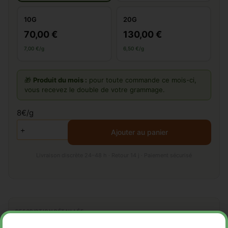
10G
20G
70,00 €
130,00 €
7,00 €/g
6,50 €/g
🎁
Produit du mois :
pour toute commande ce mois-ci,
vous recevez le double de votre grammage.
8€/g
Ajouter au panier
Livraison discrète 24–48 h · Retour 14 j · Paiement sécurisé
DESCRIPTION DÉTAILLÉE
Envie de sentir
un effet plus important
dans votre résine CBD