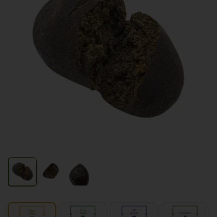
Top
UP
High
Shelf
grade
Organique
Grade