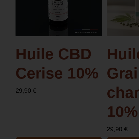
Huile CBD
Hui
Cerise 10%
Grai
cha
29,90
€
10%
29,90
€