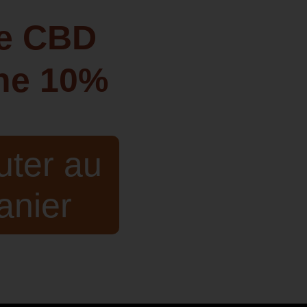
le CBD
he 10%
uter au
anier