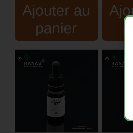
Ajouter au
Ajo
panier
p