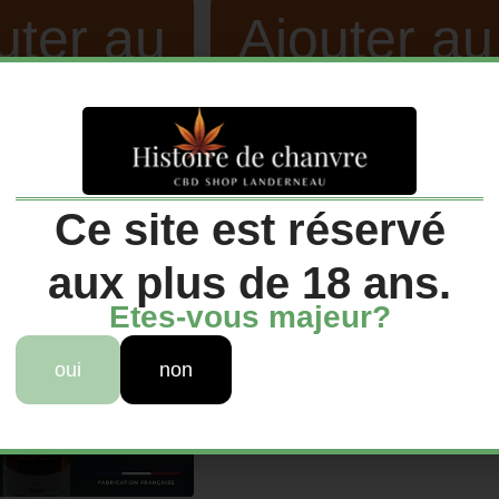
uter au
Ajouter au
anier
panier
Ce site est réservé
aux plus de 18 ans.
Etes-vous majeur?
oui
non