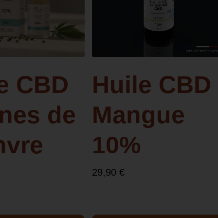
le CBD
Huile CBD
nes de
Mangue
nvre
10%
29,90
€