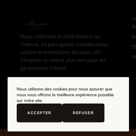
N
A
Nous célébrons la riche histoire du
B
chanvre, en partageant connaissances,
P
culture et innovations durables afin
B
d’inspirer un avenir plus vert pour les
générations futures.
Nous utilisons des cookies pour nous assurer que
nous vous offrons la meilleure expérience possible
sur notre site.
ACCEPTER
REFUSER