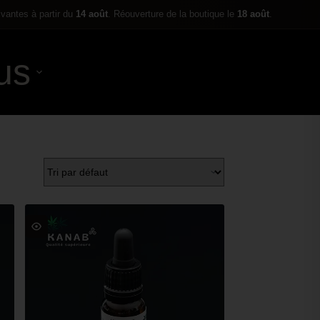
ivantes à partir du
14 août
. Réouverture de la boutique le
18 août
.
us
0,00
€