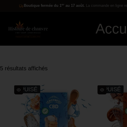
er
Boutique fermée du 1
au 17 août.
La commande en ligne res
Accu
5 résultats affichés
ÉPUISÉ
ÉPUISÉ