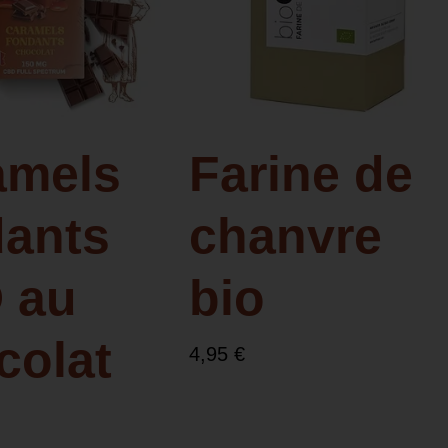
amels
Farine de
dants
chanvre
 au
bio
colat
4,95
€