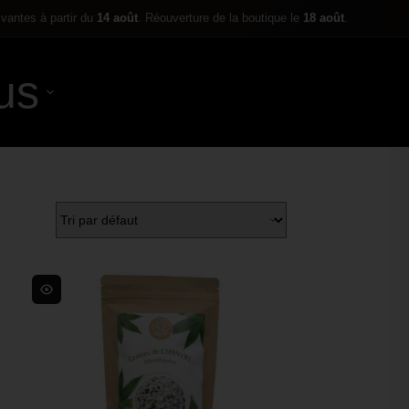
ivantes à partir du
14 août
. Réouverture de la boutique le
18 août
.
us
0,00
€