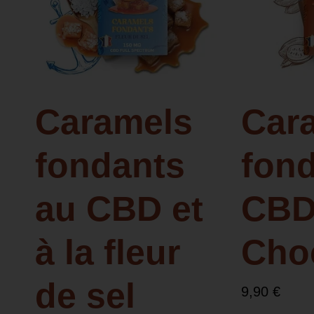
Caramels
Car
fondants
fon
au CBD et
CBD
à la fleur
Cho
de sel
9,90
€