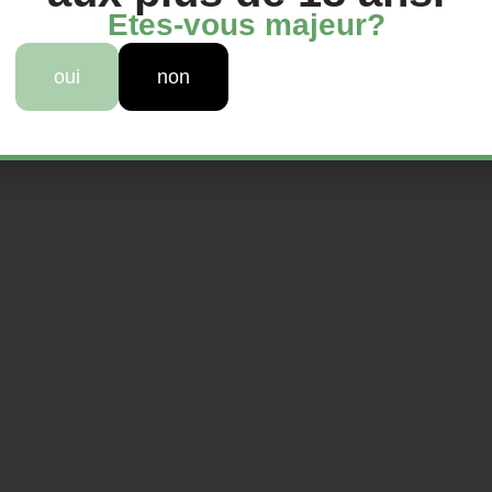
Etes-vous majeur?
oui
non