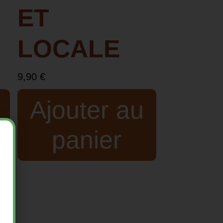
ET
LOCALE
9,90
€
Ajouter au
panier