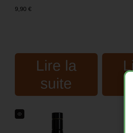
9,90
€
Lire la
L
suite