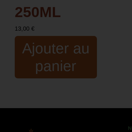
250ML
13,00
€
Ajouter au
panier
N