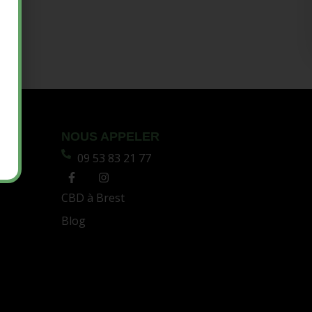
NOUS APPELER
09 53 83 21 77
CBD à Brest
Blog