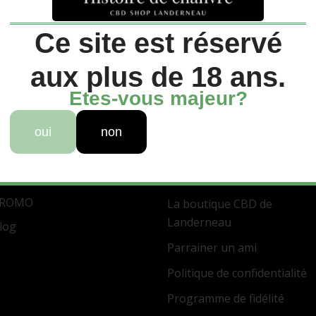
Ce site est réservé
aux plus de 18 ans.
Etes-vous majeur?
oui
non
os liens
Autres liens
ccueil
Conditions générales de
outique
ventes
ROMO
La boutique CBD de
Landerneau
log
Parrainer un ami
Politique de confidentialité
Programme de fidélité