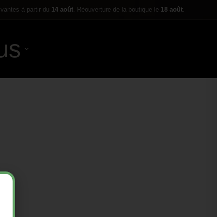
ivantes à partir du
14 août
. Réouverture de la boutique le
18 août
.
us
0,00
€