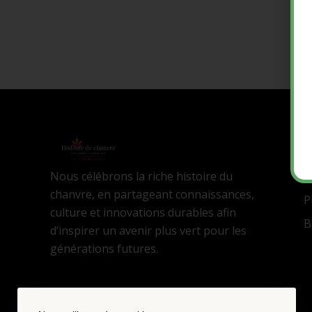
N
A
Nous célébrons la riche histoire du
B
chanvre, en partageant connaissances,
P
culture et innovations durables afin
B
d’inspirer un avenir plus vert pour les
générations futures.