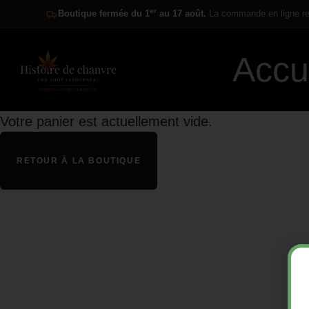
er
Boutique fermée du 1
au 17 août.
La commande en ligne res
Accu
Votre panier est actuellement vide.
RETOUR À LA BOUTIQUE