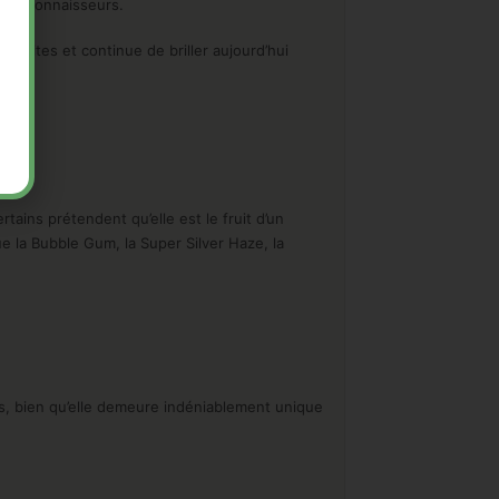
 des connaisseurs.
vorites et continue de briller aujourd’hui
tains prétendent qu’elle est le fruit d’un
e la Bubble Gum, la Super Silver Haze, la
s, bien qu’elle demeure indéniablement unique