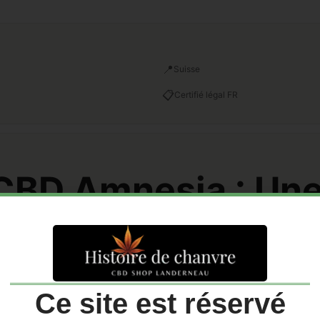
📍
Suisse
📋
Certifié légal FR
 CBD Amnesia : Une
etrouvée, un tréso
b’ !
Ce site est réservé