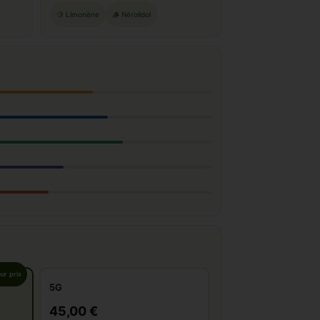
🍋 Limonène
🪵 Nérolidol
eur prix
5G
45,00 €