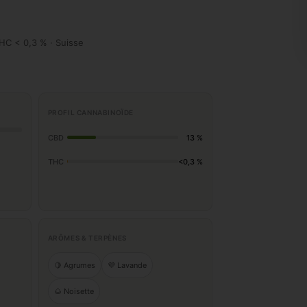
a
HC < 0,3 % · Suisse
PROFIL CANNABINOÏDE
CBD
13 %
THC
<0,3 %
ARÔMES & TERPÈNES
🍋 Agrumes
💜 Lavande
🌰 Noisette