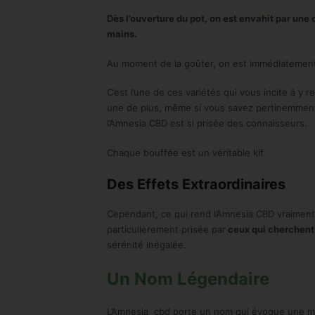
Dès l’ouverture du pot, on est envahit par une 
mains.
Au moment de la goûter, on est immédiatement
C’est l’une de ces variétés qui vous incite à y
une de plus, même si vous savez pertinemment q
l’Amnesia CBD est si prisée des connaisseurs.
Chaque bouffée est un véritable kif.
Des Effets Extraordinaires
Cependant, ce qui rend l’Amnesia CBD vraiment ex
particulièrement prisée par
ceux qui cherchent à
sérénité inégalée.
Un Nom Légendaire
L’Amnesia cbd porte un nom qui évoque une mult