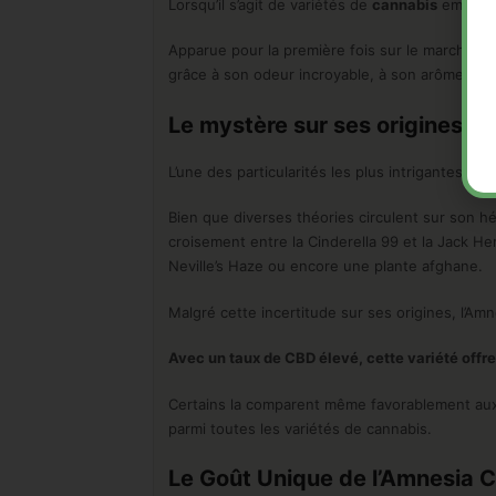
Lorsqu’il s’agit de variétés de
cannabis
emblémat
Apparue pour la première fois sur le marché au 
grâce à son odeur incroyable, à son arôme disti
Le mystère sur ses origines…
L’une des particularités les plus intrigantes de
Bien que diverses théories circulent sur son hér
croisement entre la Cinderella 99 et la Jack He
Neville’s Haze ou encore une plante afghane.
Malgré cette incertitude sur ses origines, l’Am
Avec un taux de CBD élevé, cette variété off
Certains la comparent même favorablement aux 
parmi toutes les variétés de cannabis.
Le Goût Unique de l’Amnesia 