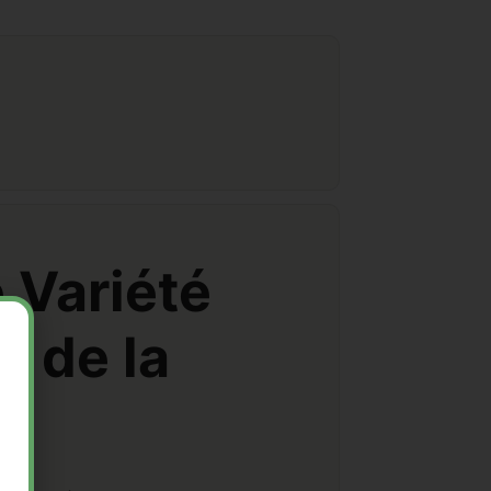
 Variété
r de la