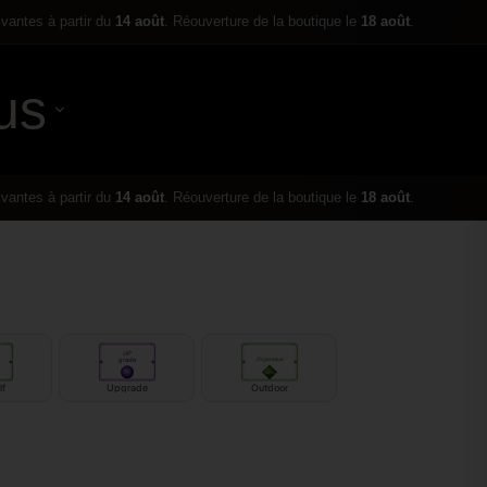
ivantes à partir du
14 août
. Réouverture de la boutique le
18 août
.
us
0,00
€
ivantes à partir du
14 août
. Réouverture de la boutique le
18 août
.
UP
grade
Organique
OUT
door
lf
Upgrade
Outdoor