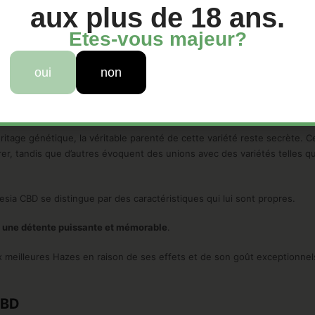
iques, l’Amnesia CBD est un nom qui résonne dans le cœur et l’esprit
aux plus de 18 ans.
milieu des années 90, cette variété est rapidement devenue l’une des fa
Etes-vous majeur?
nctif et à ses effets sensationnels.
oui
non
 l’Amnesia CBD réside dans le mystère qui entoure ses origines.
itage génétique, la véritable parenté de cette variété reste secrète. Cer
rer, tandis que d’autres évoquent des unions avec des variétés telles qu
nesia CBD se distingue par des caractéristiques qui lui sont propres.
re une détente puissante et mémorable
.
meilleures Hazes en raison de ses effets et de son goût exceptionnel
CBD