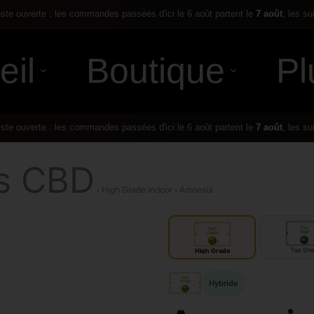
te ouverte : les commandes passées d'ici le 6 août partent le
7 août
, les su
eil
Boutique
Pl
te ouverte : les commandes passées d'ici le 6 août partent le
7 août
, les su
rs CBD
› High Grade Indoor › Amnesia
Top
High
Shelf
Grade
IN
IN
door
door
Top She
High Grade
High
Hybride
Grade
IN
door