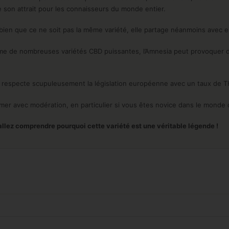
e son attrait pour les connaisseurs du monde entier.
bien que ce ne soit pas la même variété, elle partage néanmoins avec e
me de nombreuses variétés CBD puissantes, l’Amnesia peut provoquer d
’ respecte scupuleusement la législation européenne avec un taux de TH
r avec modération, en particulier si vous êtes novice dans le monde 
llez comprendre pourquoi cette variété est une véritable légende !