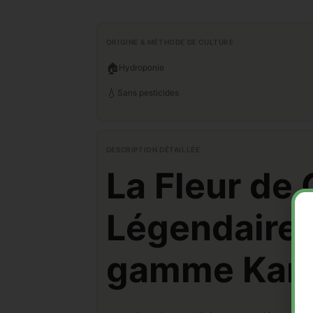
ORIGINE & MÉTHODE DE CULTURE
🏠
Hydroponie
💧
Sans pesticides
DESCRIPTION DÉTAILLÉE
La Fleur de
Légendaire r
gamme Kana