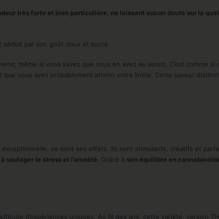
odeur très forte et bien particulière, ne laissant aucun doute sur la qu
 séduit par son goût doux et sucré.
 revenir, même si vous savez que vous en avez eu assez. C’est comme si 
ue vous avez probablement atteint votre limite. Cette saveur distincte
ceptionnelle, ce sont ses effets. Ils sont stimulants, créatifs et parfa
 soulager le stress et l’anxiété
. Grâce à
son équilibre en cannabinoïd
itude d’expériences uniques. Au fil des ans, cette variété, version TH