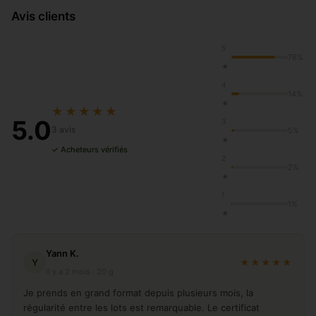
Avis clients
5
78%
★
4
14%
★
★★★★★
5.0
3
3 avis
5%
★
✓ Acheteurs vérifiés
2
2%
★
1
1%
★
Yann K.
Y
★★★★★
Il y a 2 mois · 20 g
Je prends en grand format depuis plusieurs mois, la
régularité entre les lots est remarquable. Le certificat