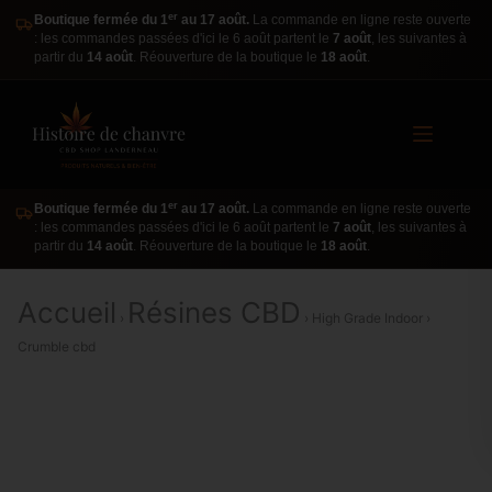
er
Boutique fermée du 1
au 17 août.
La commande en ligne reste ouverte
: les commandes passées d'ici le 6 août partent le
7 août
, les suivantes à
partir du
14 août
. Réouverture de la boutique le
18 août
.
er
Boutique fermée du 1
au 17 août.
La commande en ligne reste ouverte
: les commandes passées d'ici le 6 août partent le
7 août
, les suivantes à
partir du
14 août
. Réouverture de la boutique le
18 août
.
Accueil
Résines CBD
›
› High Grade Indoor ›
Crumble cbd