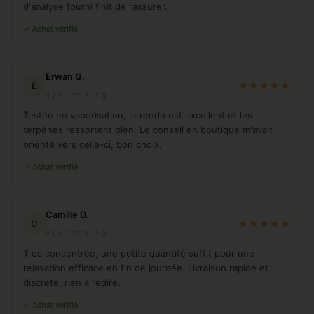
d'analyse fourni finit de rassurer.
✓ Achat vérifié
Erwan G.
E
★★★★★
Il y a 1 mois · 2 g
Testée en vaporisation, le rendu est excellent et les
terpènes ressortent bien. Le conseil en boutique m'avait
orienté vers celle-ci, bon choix.
✓ Achat vérifié
Camille D.
C
★★★★★
Il y a 1 mois · 5 g
Très concentrée, une petite quantité suffit pour une
relaxation efficace en fin de journée. Livraison rapide et
discrète, rien à redire.
✓ Achat vérifié