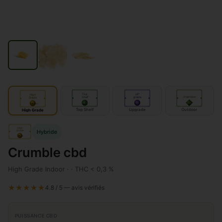
Top
UP
High
Shelf
grade
Organique
Grade
IN
IN
door
OUT
door
door
Top Shelf
Upgrade
Outdoor
High Grade
High
Hybride
Grade
IN
door
Crumble cbd
High Grade Indoor · · THC < 0,3 %
★★★★★
4.8 / 5 — avis vérifiés
PUISSANCE CBD