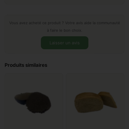
Vous avez acheté ce produit ? Votre avis aide la communauté
à faire le bon choix.
Laisser un avis
Laissez votre avis sur "Crumble
Produits similaires
cbd"
Ajouter un commentaire
*