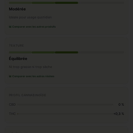
Modérée
Idéale pour usage quotidien
📊 Comparer avec les autres produits
TEXTURE
Équilibrée
Ni trop grasse ni trop sèche
📊 Comparer avec les autres résines
PROFIL CANNABINOÏDE
CBD
0 %
THC
<0,3 %