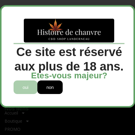
Partager :
Facebook
X
Ce site est réservé
aux plus de 18 ans.
Etes-vous majeur?
oui
non
Nous célébrons la riche histoire du chanvre, en partageant
connaissances, culture et innovations durables afin d’inspirer un
avenir plus vert pour les générations futures.
Nos liens
Accueil
Boutique
PROMO