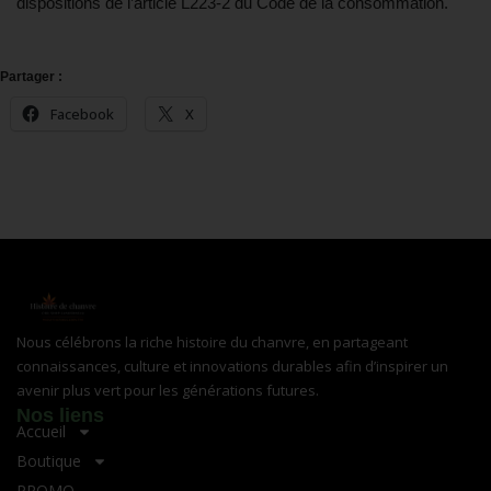
dispositions de l’article L223-2 du Code de la consommation.
Partager :
Facebook
X
Nous célébrons la riche histoire du chanvre, en partageant
connaissances, culture et innovations durables afin d’inspirer un
avenir plus vert pour les générations futures.
Nos liens
Accueil
Boutique
PROMO