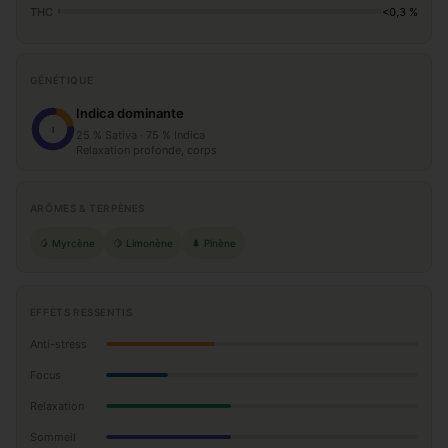
THC
<0,3 %
GÉNÉTIQUE
Indica dominante
I
25 % Sativa · 75 % Indica
Relaxation profonde, corps
ARÔMES & TERPÈNES
🥭 Myrcène
🍋 Limonène
🌲 Pinène
EFFETS RESSENTIS
Anti-stress
Focus
Relaxation
Sommeil