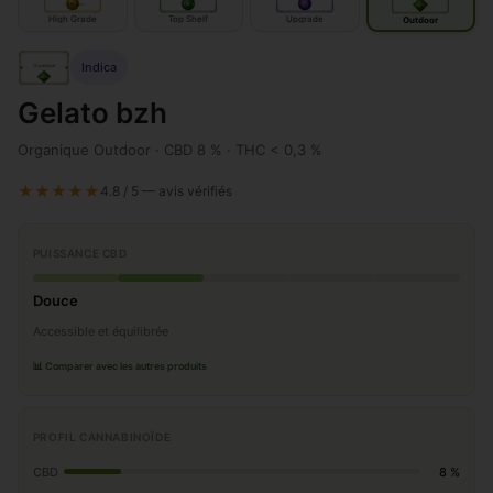
IN
IN
door
door
OUT
door
High Grade
Top Shelf
Upgrade
Outdoor
Indica
Organique
OUT
door
Gelato bzh
Organique Outdoor · CBD 8 % · THC < 0,3 %
★★★★★
4.8 / 5 — avis vérifiés
PUISSANCE CBD
Douce
Accessible et équilibrée
📊 Comparer avec les autres produits
PROFIL CANNABINOÏDE
CBD
8 %