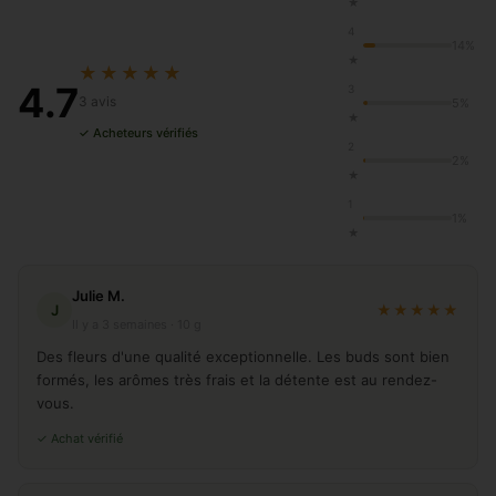
★
4
14%
★
★★★★★
4.7
3
3 avis
5%
★
✓ Acheteurs vérifiés
2
2%
★
1
1%
★
Julie M.
J
★★★★★
Il y a 3 semaines · 10 g
Des fleurs d'une qualité exceptionnelle. Les buds sont bien
formés, les arômes très frais et la détente est au rendez-
vous.
✓ Achat vérifié