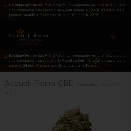
er
Boutique fermée du 1
au 17 août.
La commande en ligne reste ouverte
: les commandes passées d'ici le 6 août partent le
7 août
, les suivantes à
partir du
14 août
. Réouverture de la boutique le
18 août
.
er
Boutique fermée du 1
au 17 août.
La commande en ligne reste ouverte
: les commandes passées d'ici le 6 août partent le
7 août
, les suivantes à
partir du
14 août
. Réouverture de la boutique le
18 août
.
Accueil
Fleurs CBD
›
› Organique Outdoor › Gelato
bzh