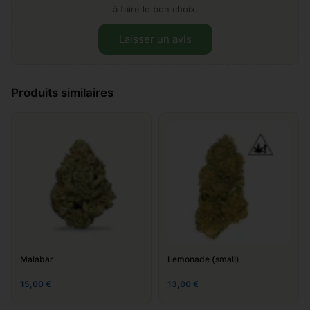
à faire le bon choix.
Laisser un avis
Laissez votre avis sur "Gelato
Produits similaires
bzh"
Ajouter un commentaire
*
Malabar
Lemonade (small)
15,00
€
13,00
€