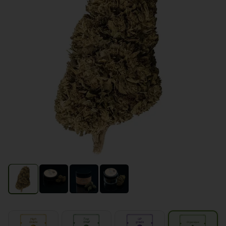
High
Top
UP
Grade
Shelf
grade
Organique