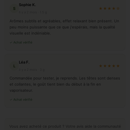
Sophie K.
S
★★★★☆
Il y a 2 mois · 1.5 g
Arômes subtils et agréables, effet relaxant bien présent. Un
peu moins puissante que ce que j'espérais, mais la qualité
visuelle est indéniable.
✓ Achat vérifié
Léa F.
L
★★★★★
Il y a 2 mois · 3 g
Commandée pour tester, je reprends. Les têtes sont denses
et collantes, le goût tient bien du début à la fin en
vaporisateur.
✓ Achat vérifié
Vous avez acheté ce produit ? Votre avis aide la communauté