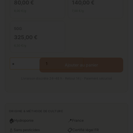
80,00 €
140,00 €
8,00 €/g
7,00 €/g
50G
325,00 €
6,50 €/g
Ajouter au panier
Livraison discrète 24–48 h · Retour 14 j · Paiement sécurisé
ORIGINE & MÉTHODE DE CULTURE
🏠
📍
Hydroponie
France
💧
📋
Sans pesticides
Certifié légal FR