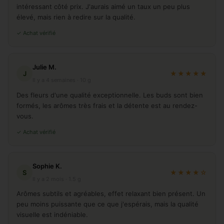
intéressant côté prix. J'aurais aimé un taux un peu plus
élevé, mais rien à redire sur la qualité.
✓ Achat vérifié
Julie M.
J
★★★★★
Il y a 4 semaines · 10 g
Des fleurs d'une qualité exceptionnelle. Les buds sont bien
formés, les arômes très frais et la détente est au rendez-
vous.
✓ Achat vérifié
Sophie K.
S
★★★★☆
Il y a 2 mois · 1.5 g
Arômes subtils et agréables, effet relaxant bien présent. Un
peu moins puissante que ce que j'espérais, mais la qualité
visuelle est indéniable.