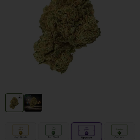
High
Top
UP
Grade
Shelf
Organique
grade
IN
IN
door
door
OUT
door
High Grade
Top Shelf
Outdoor
Upgrade