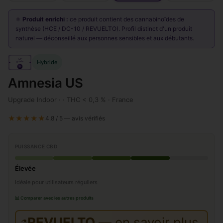
⚛️
Produit enrichi :
ce produit contient des cannabinoïdes de
synthèse (HCE / DC-10 / REVUELTO). Profil distinct d'un produit
naturel — déconseillé aux personnes sensibles et aux débutants.
UP
Hybride
grade
Amnesia US
Upgrade Indoor · · THC < 0,3 % · France
★★★★★
4.8 / 5 — avis vérifiés
PUISSANCE CBD
Élevée
Idéale pour utilisateurs réguliers
📊 Comparer avec les autres produits
REVUELTO
— en savoir plus
⚗️