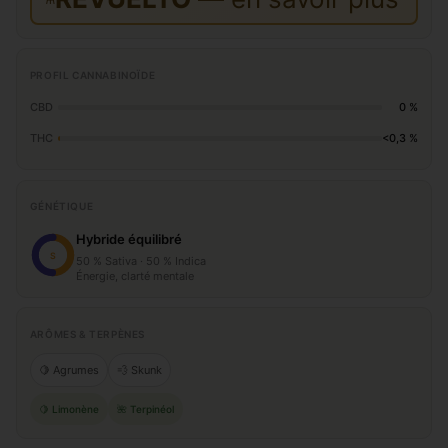
PROFIL CANNABINOÏDE
CBD
0 %
THC
<0,3 %
GÉNÉTIQUE
Hybride équilibré
S
50 % Sativa · 50 % Indica
Énergie, clarté mentale
ARÔMES & TERPÈNES
🍋 Agrumes
💨 Skunk
🍋 Limonène
🌺 Terpinéol