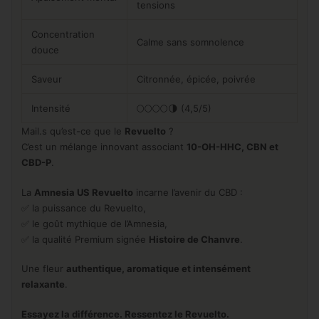
tensions
Concentration
Calme sans somnolence
douce
Saveur
Citronnée, épicée, poivrée
Intensité
🌕🌕🌕🌕🌗 (4,5/5)
Mail.s qu’est-ce que le
Revuelto
?
C’est un mélange innovant associant
10-OH-HHC, CBN et
CBD-P
.
La
Amnesia US Revuelto
incarne l’avenir du CBD :
✅ la puissance du Revuelto,
✅ le goût mythique de l’Amnesia,
✅ la qualité Premium signée
Histoire de Chanvre
.
Une fleur
authentique, aromatique et intensément
relaxante
.
Essayez la différence. Ressentez le Revuelto.