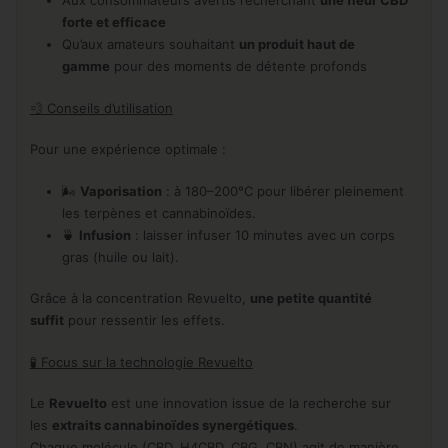
Aux consommateurs avertis recherchant
une fleur CBD
forte et efficace
Qu’aux amateurs souhaitant
un produit haut de
gamme
pour des moments de détente profonds
💨 Conseils d’utilisation
Pour une expérience optimale :
🌬️
Vaporisation
: à 180–200°C pour libérer pleinement
les terpènes et cannabinoïdes.
🍵
Infusion
: laisser infuser 10 minutes avec un corps
gras (huile ou lait).
Grâce à la concentration Revuelto,
une petite quantité
suffit
pour ressentir les effets.
🧪 Focus sur la technologie Revuelto
Le
Revuelto
est une innovation issue de la recherche sur
les
extraits cannabinoïdes synergétiques
.
Chaque molécule (CBD, H4CBD, CBG, CBN) agit de manière