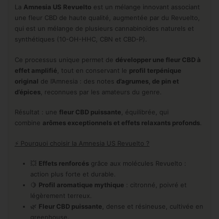
La
Amnesia US Revuelto
est un mélange innovant associant
une fleur CBD de haute qualité, augmentée par du Revuelto,
qui est un mélange de plusieurs cannabinoïdes naturels et
synthétiques (10-OH-HHC, CBN et CBD-P).
Ce processus unique permet de
développer une fleur CBD à
effet amplifié
, tout en conservant le
profil terpénique
original
de l’Amnesia : des notes
d’agrumes, de pin et
d’épices
, reconnues par les amateurs du genre.
Résultat : une
fleur CBD puissante
, équilibrée, qui
combine
arômes exceptionnels et effets relaxants profonds
.
⚡ Pourquoi choisir la Amnesia US Revuelto ?
💥
Effets renforcés
grâce aux molécules Revuelto :
action plus forte et durable.
🍋
Profil aromatique mythique
: citronné, poivré et
légèrement terreux.
🌿
Fleur CBD puissante
, dense et résineuse, cultivée en
greenhouse.