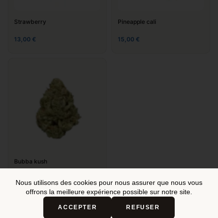
Strawberry
Pineapple cali
13,00
€
15,00
€
Nom
*
E-mail
*
Site web
Enregistrer mon nom, mon e-mail et mon site dans le
Bubba kush
navigateur pour mon prochain commentaire.
15,00
€
Nous utilisons des cookies pour nous assurer que nous vous
offrons la meilleure expérience possible sur notre site.
Laisser un commentaire
Ma
sélection
ACCEPTER
REFUSER
Voir ma sélection
0,00
€