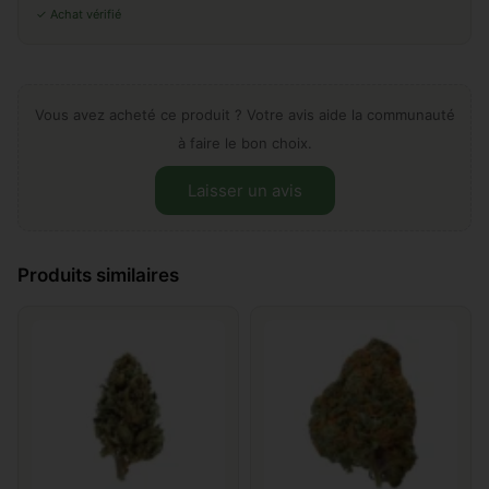
✓ Achat vérifié
Vous avez acheté ce produit ? Votre avis aide la communauté
à faire le bon choix.
Laisser un avis
Laissez votre avis sur "Amnesia
Produits similaires
US"
Ajouter un commentaire
*