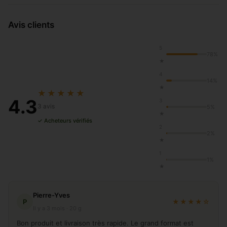
Avis clients
5
78%
★
4
14%
★
★★★★★
4.3
3
3 avis
5%
★
✓ Acheteurs vérifiés
2
2%
★
1
1%
★
Pierre-Yves
P
★★★★☆
Il y a 3 mois · 20 g
Bon produit et livraison très rapide. Le grand format est