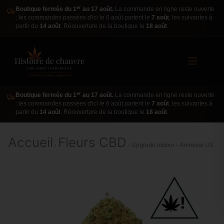
er
Boutique fermée du 1
au 17 août.
La commande en ligne reste ouverte
: les commandes passées d'ici le 6 août partent le
7 août
, les suivantes à
partir du
14 août
. Réouverture de la boutique le
18 août
.
er
Boutique fermée du 1
au 17 août.
La commande en ligne reste ouverte
: les commandes passées d'ici le 6 août partent le
7 août
, les suivantes à
partir du
14 août
. Réouverture de la boutique le
18 août
.
Accueil
Fleurs CBD
›
› Upgrade Indoor › Amnesia US