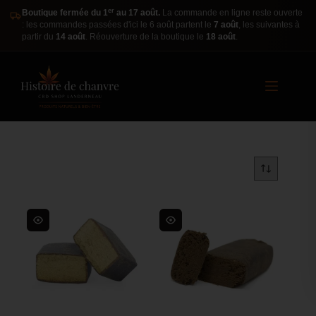
er
Boutique fermée du 1
au 17 août.
La commande en ligne reste ouverte
: les commandes passées d'ici le 6 août partent le
7 août
, les suivantes à
partir du
14 août
. Réouverture de la boutique le
18 août
.