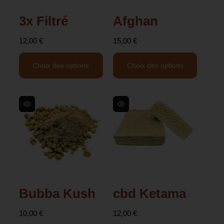
3x Filtré
Afghan
12,00
€
15,00
€
Choix des options
Choix des options
Bubba Kush
cbd Ketama
10,00
€
12,00
€