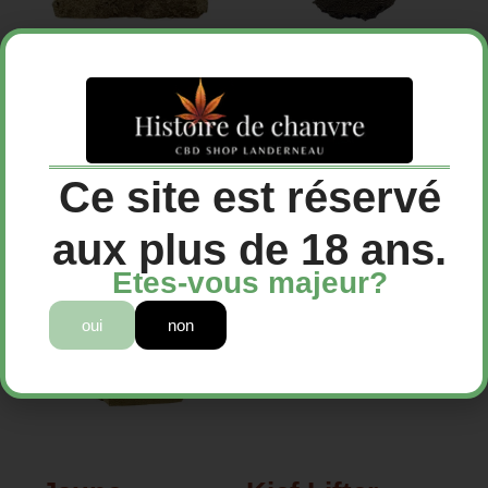
Frozen
Ice-o-lator
18,00
€
12,00
€
Ce site est réservé
Choix des options
Choix des options
aux plus de 18 ans.
Etes-vous majeur?
oui
non