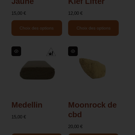
Jaune
Kief Lifter
15,00
€
12,00
€
Choix des options
Choix des options
Medellin
Moonrock de
cbd
15,00
€
20,00
€