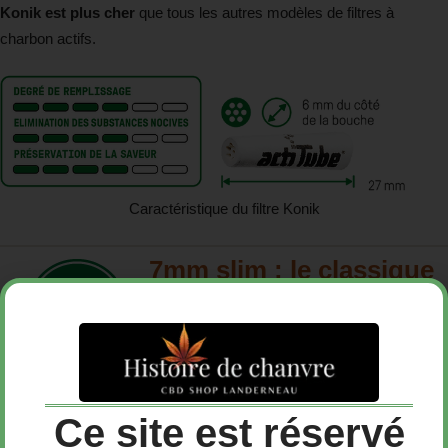
Konik est plus cher
que tous les autres modèles de filtres à
charbon actifs.
Caractéristique du filtre Konik
7mm slim : le classique
7mm
Ce site est réservé