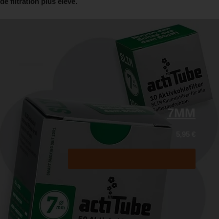
de filtration plus élevé.
7MM
5,95
€
Acheter maintenant