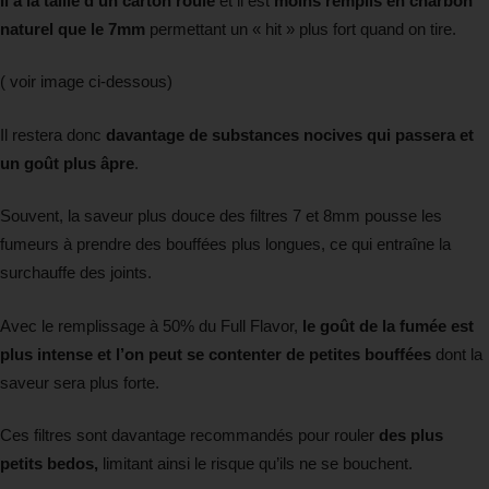
Il a la taille d’un carton roulé
et il est
moins remplis en charbon
naturel que le 7mm
permettant un « hit » plus fort quand on tire.
( voir image ci-dessous)
Il restera donc
davantage de substances nocives qui passera et
un goût plus âpre
.
Souvent, la saveur plus douce des filtres 7 et 8mm pousse les
fumeurs à prendre des bouffées plus longues, ce qui entraîne la
surchauffe des joints.
Avec le remplissage à 50% du Full Flavor,
le goût de la fumée est
plus intense et l’on peut se contenter de petites bouffées
dont la
saveur sera plus forte.
Ces filtres sont davantage recommandés pour rouler
des plus
petits bedos,
limitant ainsi le risque qu’ils ne se bouchent.