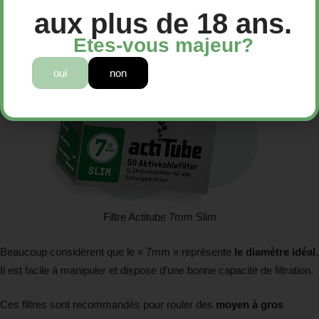
aux plus de 18 ans.
Etes-vous majeur?
oui
non
Filtre Actitube 7mm Slim
Beaucoup considèrent que le « 7mm » représente
le diamètre idéal
.
Il est facile à manipuler et dispose d’une bonne capacité de filtration.
Ces filtres sont recommandés pour rouler des
moyen à gros