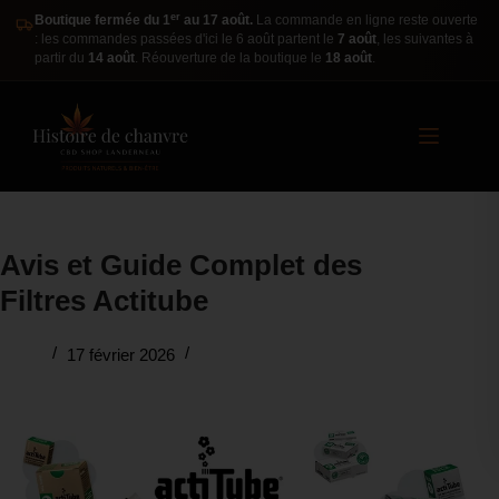
er
Boutique fermée du 1
au 17 août.
La commande en ligne reste ouverte
: les commandes passées d'ici le 6 août partent le
7 août
, les suivantes à
partir du
14 août
. Réouverture de la boutique le
18 août
.
Avis et Guide Complet des
Filtres Actitube
17 février 2026