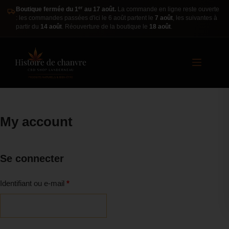
er
Boutique fermée du 1
au 17 août.
La commande en ligne reste ouverte
: les commandes passées d'ici le 6 août partent le
7 août
, les suivantes à
partir du
14 août
. Réouverture de la boutique le
18 août
.
My account
Se connecter
Identifiant ou e-mail
*