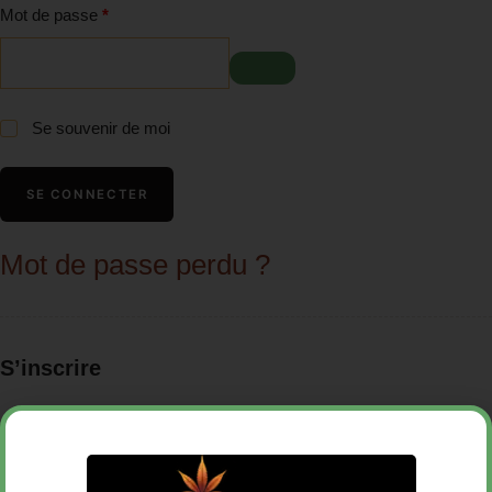
Mot de passe
*
Se souvenir de moi
SE CONNECTER
Mot de passe perdu ?
S’inscrire
Adresse e-mail
*