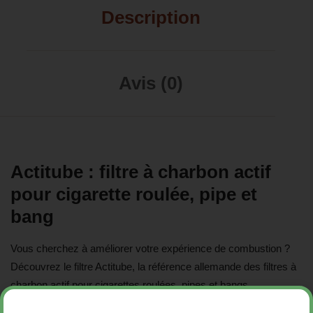
Description
Avis (0)
Actitube : filtre à charbon actif
pour cigarette roulée, pipe et
bang
Vous cherchez à améliorer votre expérience de combustion ?
Découvrez le filtre Actitube, la référence allemande des filtres à
charbon actif pour cigarettes roulées, pipes et bangs.