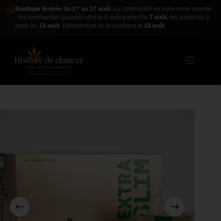
er
Boutique fermée du 1
au 17 août.
La commande en ligne reste ouverte
: les commandes passées d'ici le 6 août partent le
7 août
, les suivantes à
partir du
14 août
. Réouverture de la boutique le
18 août
.