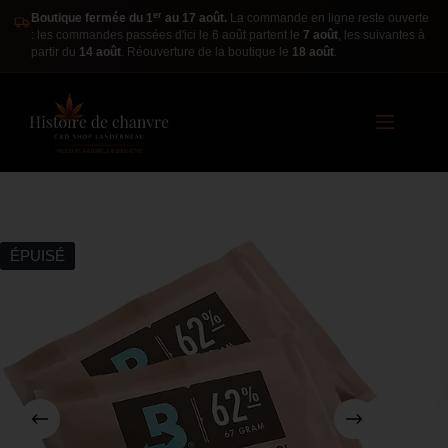
er
Boutique fermée du 1
au 17 août.
La commande en ligne reste ouverte
: les commandes passées d'ici le 6 août partent le
7 août
, les suivantes à
partir du
14 août
. Réouverture de la boutique le
18 août
.
ÉPUISÉ