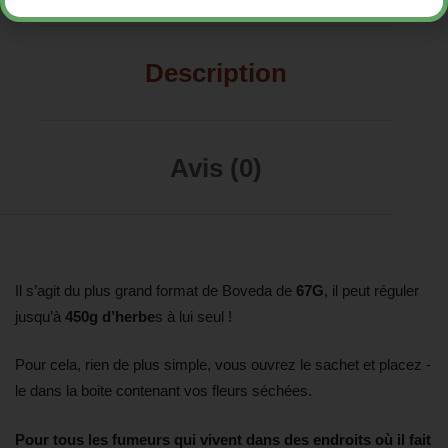
Description
Avis (0)
Il s’agit du plus grand format de Boveda de
67G
, il peut réguler
jusqu’à
450g d’herbe
s à lui seul !
Pour cela, rien de plus simple, vous ouvrez le sachet et placez -
le dans la boite contenant vos fleurs séchées.
Pour tous les fumeurs qui vivent dans des endroits où il fait