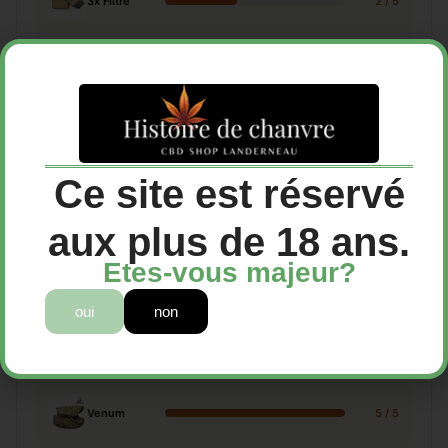
3x Filtré
2 / 5
Ice-o-lator
3 / 5
Jaune
3 / 5
Piatella
4 / 5
Ce site est réservé
aux plus de 18 ans.
Frozen
4 / 5
Etes-vous majeur?
Medellin
4 / 5
oui
non
Flash
4 / 5
Venum
5 / 5