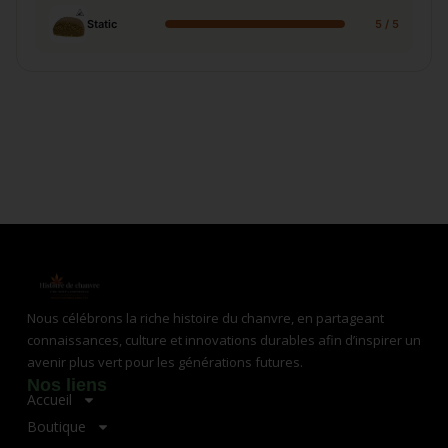
Static
5 / 5
Nous célébrons la riche histoire du chanvre, en partageant
connaissances, culture et innovations durables afin d’inspirer un
avenir plus vert pour les générations futures.
Nos liens
Accueil
Boutique