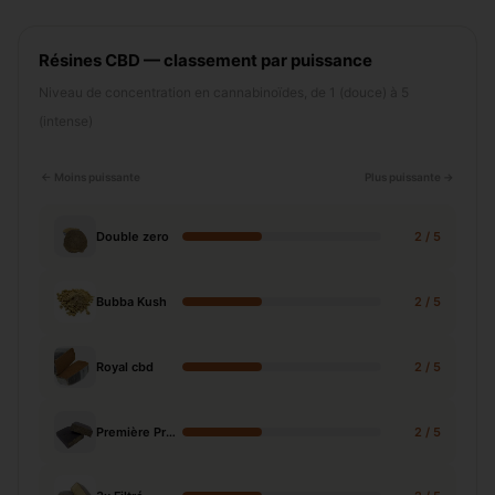
Résines CBD — classement par puissance
Niveau de concentration en cannabinoïdes, de 1 (douce) à 5
(intense)
← Moins puissante
Plus puissante →
Double zero
2 / 5
Bubba Kush
2 / 5
Royal cbd
2 / 5
Première Presse
2 / 5