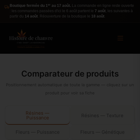
er
Boutique fermée du 1
au 17 août.
La commande en ligne reste ouverte
: les commandes passées d'ici le 6 août partent le
7 août
, les suivantes à
partir du
14 août
. Réouverture de la boutique le
18 août
.
Comparateur de produits
Positionnement automatique de toute la gamme — cliquez sur un
produit pour voir sa fiche
Résines —
Résines — Texture
Puissance
Fleurs — Puissance
Fleurs — Génétique