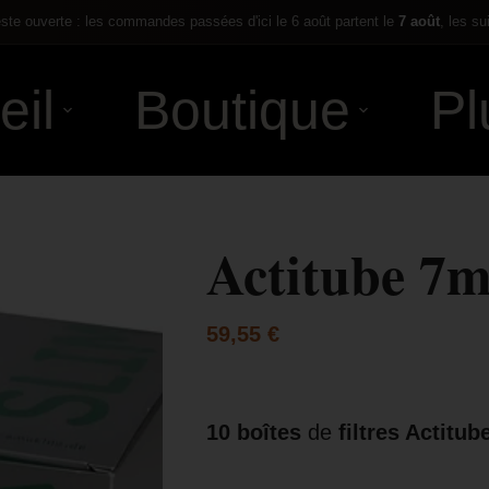
te ouverte : les commandes passées d'ici le 6 août partent le
7 août
, les su
eil
Boutique
Pl
Actitube 7
59,55
€
10 boîtes
de
filtres Actitub