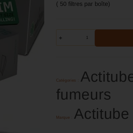
( 50 filtres par boîte)
Actitub
Catégories :
fumeurs
Actitube
Marque :