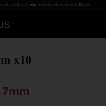
ivantes à partir du
14 août
. Réouverture de la boutique le
18 août
.
us
0,00
€
mm x10
7mm
e