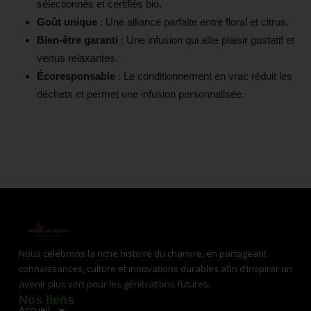
sélectionnés et certifiés bio.
Goût unique
: Une alliance parfaite entre floral et citrus.
Bien-être garanti
: Une infusion qui allie plaisir gustatif et
vertus relaxantes.
Écoresponsable
: Le conditionnement en vrac réduit les
déchets et permet une infusion personnalisée.
Nous célébrons la riche histoire du chanvre, en partageant
connaissances, culture et innovations durables afin d’inspirer un
avenir plus vert pour les générations futures.
Nos liens
Accueil