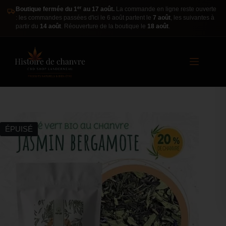
er
Boutique fermée du 1
au 17 août.
La commande en ligne reste ouverte
: les commandes passées d'ici le 6 août partent le
7 août
, les suivantes à
partir du
14 août
. Réouverture de la boutique le
18 août
.
ÉPUISÉ