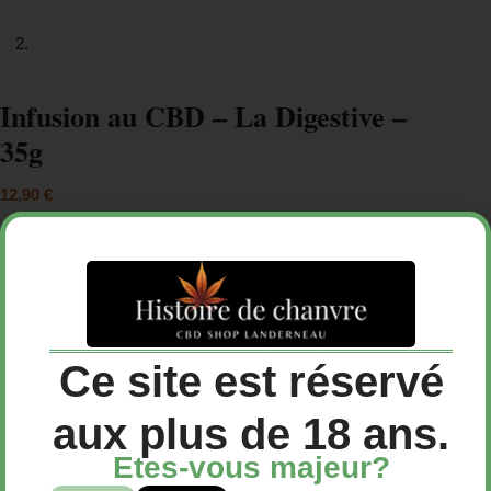
Infusion au CBD – La Digestive –
35g
12,90
€
Infusion au CBD – La Digestive – 35g
12,90€
Livraison offerte 50€
Ce site est réservé
aux plus de 18 ans.
Ajouter au panier
Etes-vous majeur?