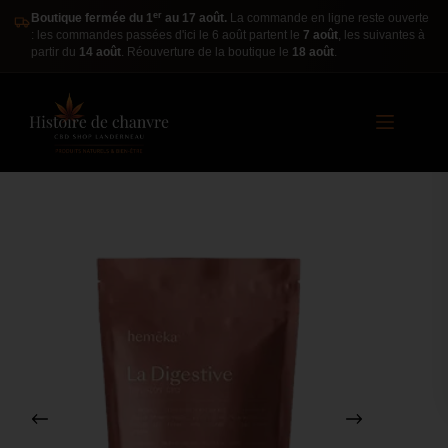
er
Boutique fermée du 1
au 17 août.
La commande en ligne reste ouverte
: les commandes passées d'ici le 6 août partent le
7 août
, les suivantes à
partir du
14 août
. Réouverture de la boutique le
18 août
.