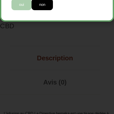
oui
non
ALIMENTS
Infusions
Catégories :
,
CBD
Description
Avis (0)
L’infusion au CBD La Digestive hemeka est une tisane dédiée à