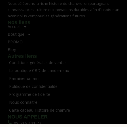
Nous célébrons la riche histoire du chanvre, en partageant
connaissances, culture et innovations durables afin d’inspirer un
avenir plus vert pour les générations futures.
Nos liens
Accueil
Boutique
PROMO
Blog
Autres liens
Conditions générales de ventes
La boutique CBD de Landerneau
Parrainer un ami
Politique de confidentialité
Programme de fidélité
Nous connaître
Carte cadeau Histoire de chanvre
NOUS APPELER
09 53 83 21 77