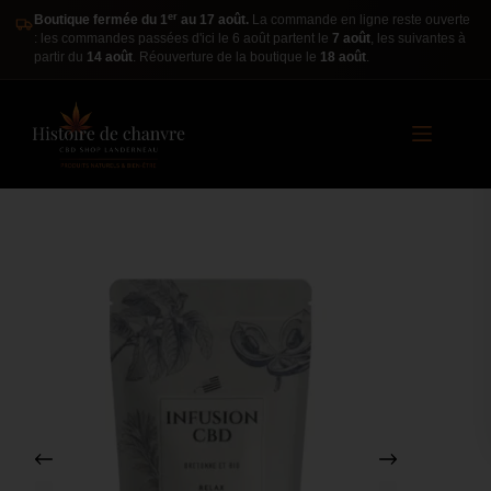
er
Boutique fermée du 1
au 17 août.
La commande en ligne reste ouverte
: les commandes passées d'ici le 6 août partent le
7 août
, les suivantes à
partir du
14 août
. Réouverture de la boutique le
18 août
.