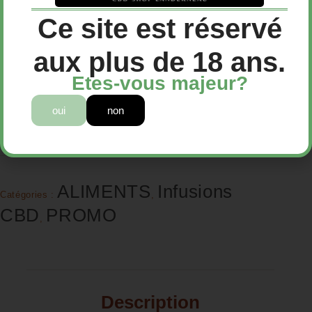
Tisane CBD Bretonne Bio – Chanvre CBD
Ce site est réservé
Livraison offerte 50€
aux plus de 18 ans.
Etes-vous majeur?
oui
non
Ajouter au panier
ALIMENTS
Infusions
Catégories :
,
CBD
PROMO
,
Description