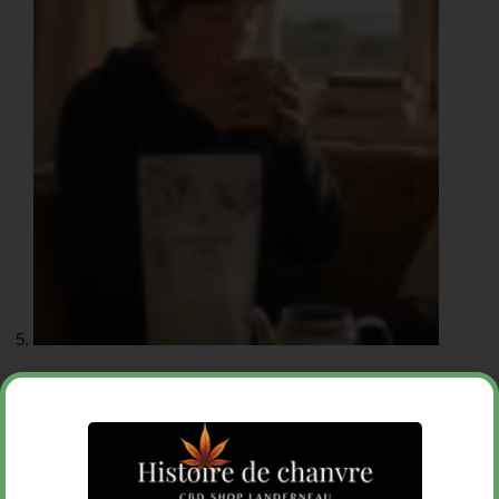
Tisane CBD Bretonne
12,90
€