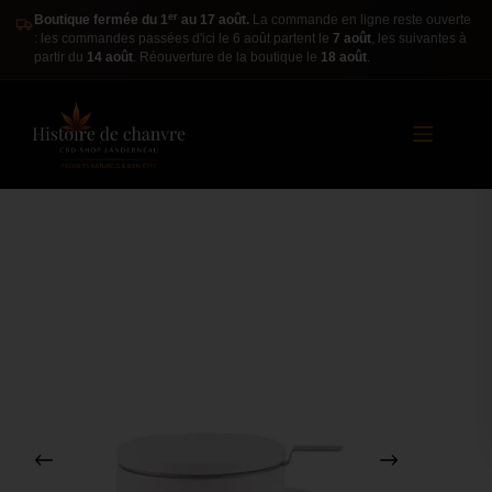
er
Boutique fermée du 1
au 17 août.
La commande en ligne reste ouverte
: les commandes passées d'ici le 6 août partent le
7 août
, les suivantes à
partir du
14 août
. Réouverture de la boutique le
18 août
.