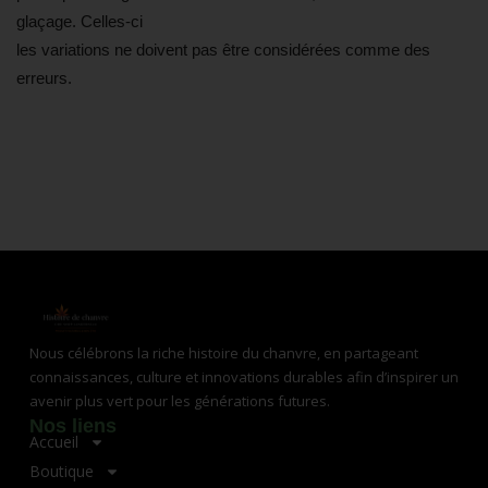
glaçage. Celles-ci
les variations ne doivent pas être considérées comme des
erreurs.
Nous célébrons la riche histoire du chanvre, en partageant
connaissances, culture et innovations durables afin d’inspirer un
avenir plus vert pour les générations futures.
Nos liens
Accueil
Boutique