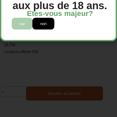
aux plus de 18 ans.
Mug avec infuseur blanc
Etes-vous majeur?
18,75
€
oui
non
Mug avec infuseur blanc
18,75€
Livraison offerte 50€
Ajouter au panier