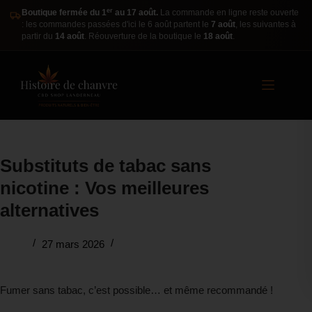
er
Boutique fermée du 1
au 17 août.
La commande en ligne reste ouverte
: les commandes passées d'ici le 6 août partent le
7 août
, les suivantes à
partir du
14 août
. Réouverture de la boutique le
18 août
.
Substituts de tabac sans
nicotine : Vos meilleures
alternatives
27 mars 2026
Fumer sans tabac, c’est possible… et même recommandé !