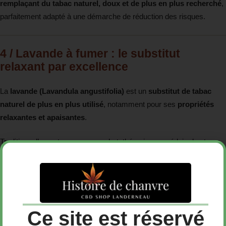
remplaçant du tabac naturel, doux et de plus en plus recherché
,
parfaitement adapté à une démarche de réduction des risques.
4 / Lavande à fumer : le substitut
relaxant par excellence
La
lavande (Lavandula angustifolia)
est un
substitut de tabac
naturel de plus en plus utilisé
, notamment pour ses
propriétés
relaxantes et apaisantes
.
Traditionnellement reconnue en phytothérapie pour réduire le stress,
favoriser le sommeil et calmer l’anxiété, elle trouve aujourd’hui sa
place dans les mélanges de plantes à fumer comme
alternative au
tabac sans nicotine
. Une fois séchée, la lavande produit une
fumée
aromatique, douce et légèrement florale
, offrant une expérience
sensorielle unique, bien différente du tabac classique.
Ce site est réservé