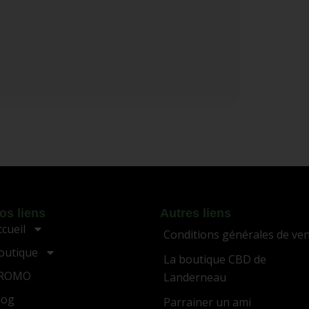
os liens
Autres liens
ccueil
Conditions générales de ve
outique
La boutique CBD de
ROMO
Landerneau
log
Parrainer un ami