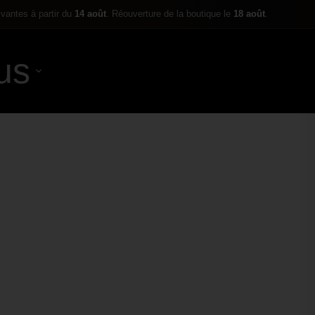
ivantes à partir du
14 août
. Réouverture de la boutique le
18 août
.
us
0,00
€