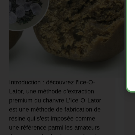
Introduction : découvrez l’Ice-O-
Lator, une méthode d’extraction
premium du chanvre L’Ice-O-Lator
est une méthode de fabrication de
résine qui s’est imposée comme
une référence parmi les amateurs