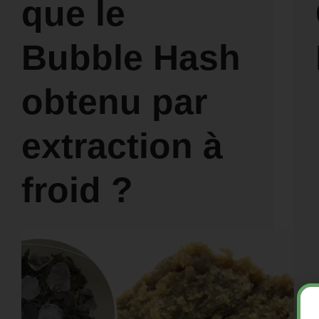
que le
Bubble Hash
obtenu par
extraction à
froid ?