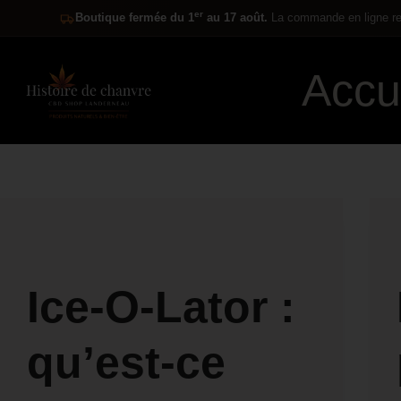
er
Boutique fermée du 1
au 17 août.
La commande en ligne res
Accu
Ice-O-Lator :
qu’est-ce