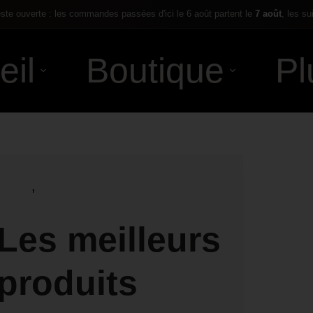
te ouverte : les commandes passées d'ici le 6 août partent le
7 août
, les su
eil
Boutique
Pl
,
Les meilleurs
produits