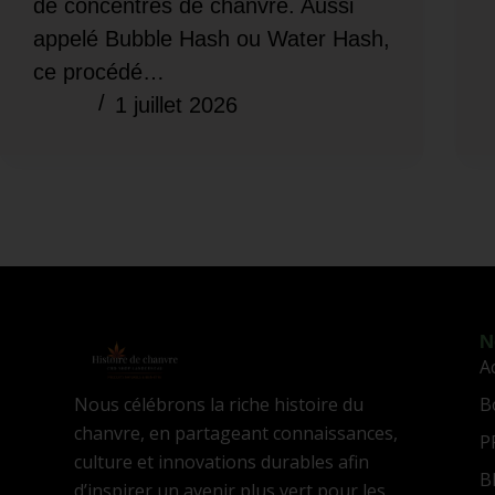
de concentrés de chanvre. Aussi
appelé Bubble Hash ou Water Hash,
ce procédé…
1 juillet 2026
N
A
Nous célébrons la riche histoire du
B
chanvre, en partageant connaissances,
P
culture et innovations durables afin
B
d’inspirer un avenir plus vert pour les