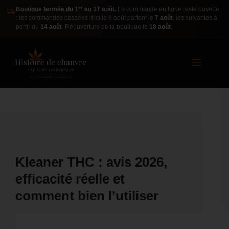
er
Boutique fermée du 1
au 17 août.
La commande en ligne reste ouverte
: les commandes passées d'ici le 6 août partent le
7 août
, les suivantes à
partir du
14 août
. Réouverture de la boutique le
18 août
.
Kleaner THC : avis 2026,
efficacité réelle et
comment bien l’utiliser