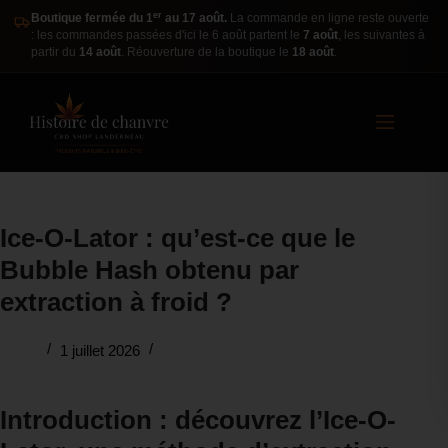
er
Boutique fermée du 1
au 17 août.
La commande en ligne reste ouverte
: les commandes passées d'ici le 6 août partent le
7 août
, les suivantes à
partir du
14 août
. Réouverture de la boutique le
18 août
.
Ice-O-Lator : qu’est-ce que le
Bubble Hash obtenu par
extraction à froid ?
1 juillet 2026
Introduction : découvrez l’Ice-O-