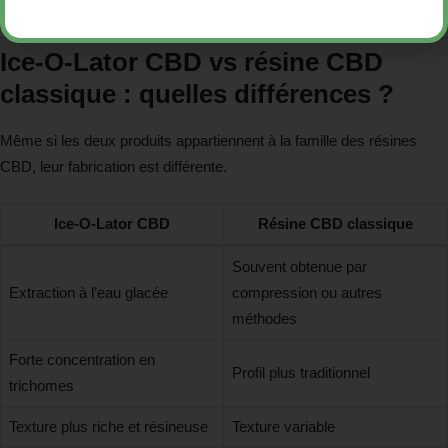
la méthode de fabrication.
Ice-O-Lator CBD vs résine CBD
classique : quelles différences ?
Même si les deux produits appartiennent à la famille des résines
CBD, leur fabrication est différente.
Ice-O-Lator CBD
Résine CBD classique
Souvent obtenue par
Extraction à l’eau glacée
compression ou autres
méthodes
Forte concentration en
Profil plus traditionnel
trichomes
Texture plus riche et résineuse
Texture variable