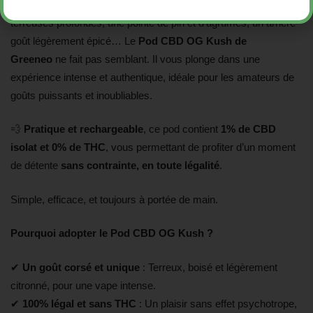
Un premier hit, et c’est une explosion de saveurs : des notes
terreuses profondes, une pointe de pin et d’agrumes, un arrière-
goût légèrement épicé… Le
Pod CBD OG Kush de
Greeneo
ne fait pas semblant. Il vous plonge dans une
expérience intense et authentique, idéale pour les amateurs de
goûts puissants et inoubliables.
💨
Pratique et rechargeable
, ce pod contient
1% de CBD
isolat et 0% de THC
, vous permettant de profiter d’un moment
de détente
sans contrainte, en toute légalité
.
Simple, efficace, et toujours à portée de main.
Pourquoi adopter le Pod CBD OG Kush ?
✔
Un goût corsé et unique
: Terreux, boisé et légèrement
citronné, pour une vape intense.
✔
100% légal et sans THC
: Un plaisir sans effet psychotrope,