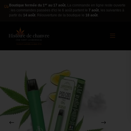
er
Boutique fermée du 1
au 17 août.
La commande en ligne reste ouverte
: les commandes passées d'ici le 6 août partent le
7 août
, les suivantes à
partir du
14 août
. Réouverture de la boutique le
18 août
.