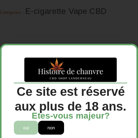
E-cigarette
Vape CBD
Catégories :
,
Description
Avis (0)
Ce site est réservé
aux plus de 18 ans.
Etes-vous majeur?
Pod de CBD OG Kush – Greeneo
🌿🔥
Le caractère à l’état
pur
oui
non