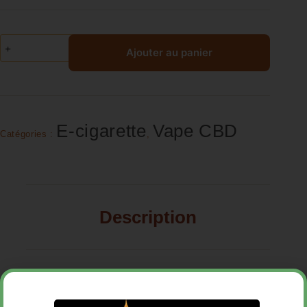
Ajouter au panier
E-cigarette
Vape CBD
Catégories :
,
Description
Avis (0)