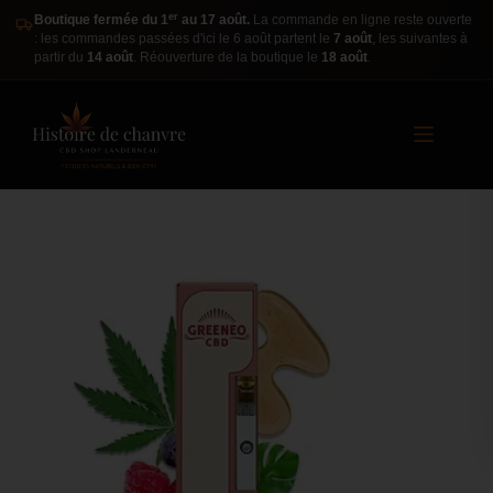
er
Boutique fermée du 1
au 17 août.
La commande en ligne reste ouverte
: les commandes passées d'ici le 6 août partent le
7 août
, les suivantes à
partir du
14 août
. Réouverture de la boutique le
18 août
.