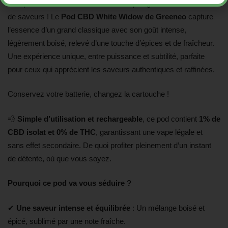
Une première bouffée… et vous voilà plongé dans un tourbillon
de saveurs ! Le
Pod CBD White Widow de Greeneo
capture
l’essence d’un grand classique avec son goût intense,
légèrement boisé, relevé d’une touche d’épices et de fraîcheur.
Une expérience unique, entre puissance et subtilité, parfaite
pour ceux qui apprécient les saveurs authentiques et raffinées.
Conservez votre batterie, changez la cartouche !
💨
Simple d’utilisation et rechargeable
, ce pod contient
1% de
CBD isolat et 0% de THC
, garantissant une vape légale et
sans effet secondaire. De quoi profiter pleinement d’un instant
de détente, où que vous soyez.
Pourquoi ce pod va vous séduire ?
✔
Une saveur intense et équilibrée
: Un mélange boisé et
épicé, sublimé par une note fraîche.