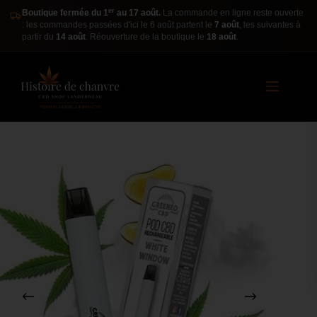
er
Boutique fermée du 1
au 17 août.
La commande en ligne reste ouverte
: les commandes passées d'ici le 6 août partent le
7 août
, les suivantes à
partir du
14 août
. Réouverture de la boutique le
18 août
.