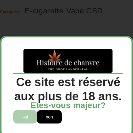
E-cigarette
Vape CBD
Catégories :
,
Description
Avis (0)
Ce site est réservé
aux plus de 18 ans.
Etes-vous majeur?
CBD pod White Widow – Greeneo
🌿❄️
Un classique
oui
non
revisité…