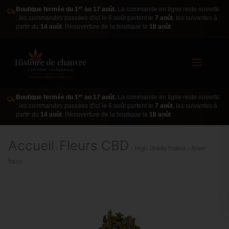
er
Boutique fermée du 1
au 17 août.
La commande en ligne reste ouverte
: les commandes passées d'ici le 6 août partent le
7 août
, les suivantes à
partir du
14 août
. Réouverture de la boutique le
18 août
.
er
Boutique fermée du 1
au 17 août.
La commande en ligne reste ouverte
: les commandes passées d'ici le 6 août partent le
7 août
, les suivantes à
partir du
14 août
. Réouverture de la boutique le
18 août
.
Accueil
Fleurs CBD
›
› High Grade Indoor › Alien
haze