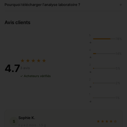
+
Pourquoi télécharger l'analyse laboratoire ?
Avis clients
5
78%
★
4
14%
★
★★★★★
4.7
3
3 avis
5%
★
✓ Acheteurs vérifiés
2
2%
★
1
1%
★
Sophie K.
S
★★★★☆
Il y a 2 mois · 1.5 g