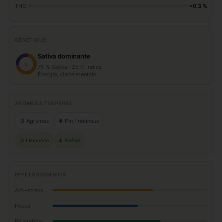
THC
<0,3 %
GÉNÉTIQUE
Sativa dominante
S
75 % Sativa · 25 % Indica
Énergie, clarté mentale
ARÔMES & TERPÈNES
🍋 Agrumes
🌲 Pin / résineux
🍋 Limonène
🌲 Pinène
EFFETS RESSENTIS
Anti-stress
Focus
Relaxation