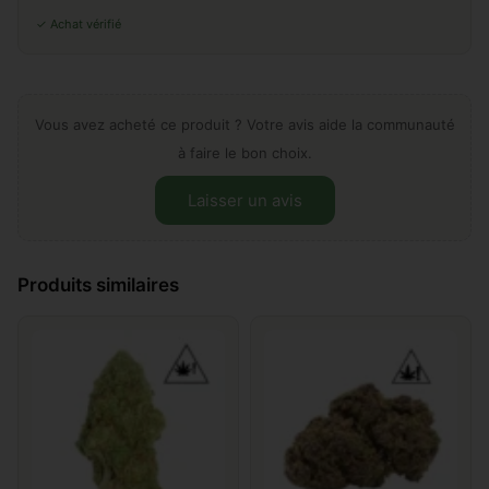
✓ Achat vérifié
Vous avez acheté ce produit ? Votre avis aide la communauté
à faire le bon choix.
Laisser un avis
Laissez votre avis sur "Alien
Produits similaires
haze"
Ajouter un commentaire
*