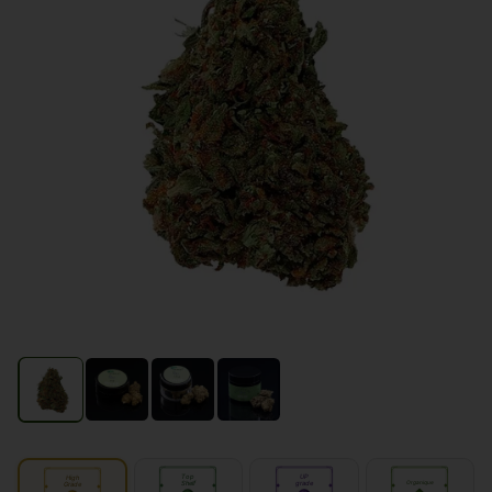
Top
UP
High
Shelf
grade
Organique
Grade