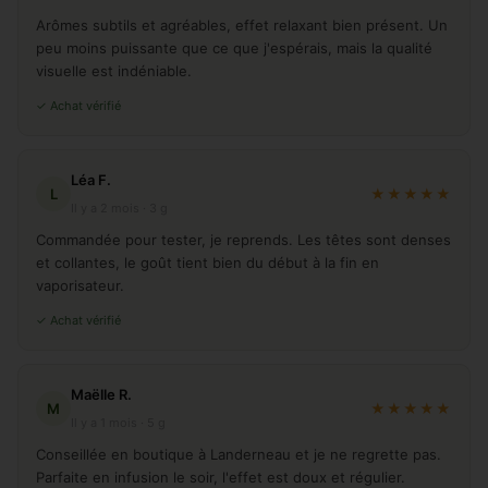
Arômes subtils et agréables, effet relaxant bien présent. Un
peu moins puissante que ce que j'espérais, mais la qualité
visuelle est indéniable.
✓ Achat vérifié
Léa F.
L
★★★★★
Il y a 2 mois · 3 g
Commandée pour tester, je reprends. Les têtes sont denses
et collantes, le goût tient bien du début à la fin en
vaporisateur.
✓ Achat vérifié
Maëlle R.
M
★★★★★
Il y a 1 mois · 5 g
Conseillée en boutique à Landerneau et je ne regrette pas.
Parfaite en infusion le soir, l'effet est doux et régulier.