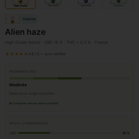
IN
IN
door
OUT
door
door
Top Shelf
Upgrade
Outdoor
High Grade
High
Hybride
Grade
IN
door
Alien haze
High Grade Indoor · CBD 16 % · THC < 0,3 % · France
★★★★★
4.8 / 5 — avis vérifiés
PUISSANCE CBD
Modérée
Idéale pour usage quotidien
📊 Comparer avec les autres produits
PROFIL CANNABINOÏDE
CBD
16 %