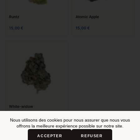
Runtz
Atomic Apple
15,00
€
15,00
€
Nom
*
E-mail
*
Site web
Enregistrer mon nom, mon e-mail et mon site dans le
White-widow
navigateur pour mon prochain commentaire.
15,00
€
Nous utilisons des cookies pour nous assurer que nous vous
offrons la meilleure expérience possible sur notre site.
Laisser un commentaire
Ma
sélection
ACCEPTER
REFUSER
Voir ma sélection