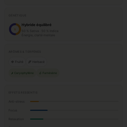
GÉNÉTIQUE
Hybride équilibré
S
50 % Sativa · 50 % Indica
Énergie, clarté mentale
ARÔMES & TERPÈNES
🍓 Fruité
🌾 Herbacé
🌶️ Caryophyllène
🍏 Farnésène
EFFETS RESSENTIS
Anti-stress
Focus
Relaxation