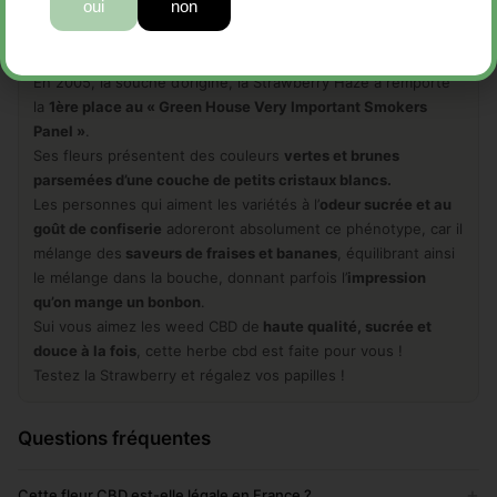
oui
non
On dit qu’elle est très rare sur le marché légal du cannabis
cbd, il s’agit d’un croisement entre une Haze et une Kali Mist.
En 2005, la souche d’origine, la Strawberry Haze a remporté
la
1ère place au « Green House Very Important Smokers
Panel »
.
Ses fleurs présentent des couleurs
vertes et brunes
parsemées d’une couche de petits cristaux blancs.
Les personnes qui aiment les variétés à l’
odeur sucrée et au
goût de confiserie
adoreront absolument ce phénotype, car il
mélange des
saveurs de fraises et bananes
, équilibrant ainsi
le mélange dans la bouche, donnant parfois l’
impression
qu’on mange un bonbon
.
Sui vous aimez les weed CBD de
haute qualité, sucrée et
douce à la fois
, cette herbe cbd est faite pour vous !
Testez la Strawberry et régalez vos papilles !
Questions fréquentes
+
Cette fleur CBD est-elle légale en France ?