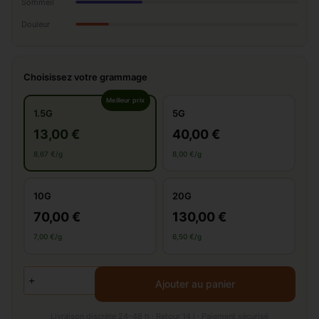
Sommeil
Douleur
Choisissez votre grammage
Meilleur prix
1.5G
5G
13,00 €
40,00 €
8,67 €/g
8,00 €/g
10G
20G
70,00 €
130,00 €
7,00 €/g
6,50 €/g
Ajouter au panier
Livraison discrète 24–48 h · Retour 14 j · Paiement sécurisé