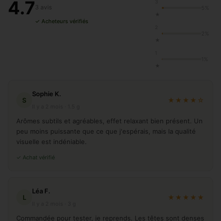
4.7
3
3 avis
5%
★
✓ Acheteurs vérifiés
2
2%
★
1
1%
★
Sophie K.
S
★★★★☆
Il y a 2 mois · 1.5 g
Arômes subtils et agréables, effet relaxant bien présent. Un
peu moins puissante que ce que j'espérais, mais la qualité
visuelle est indéniable.
✓ Achat vérifié
Léa F.
L
★★★★★
Il y a 2 mois · 3 g
Commandée pour tester, je reprends. Les têtes sont denses