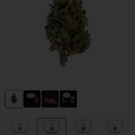
High
UP
Top
Grade
grade
Organique
Shelf
IN
IN
door
OUT
door
door
High Grade
Upgrade
Outdoor
Top Shelf