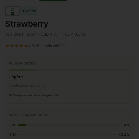
Top
Hybride
Shelf
IN
door
Strawberry
Top Shelf Indoor · CBD 4 % · THC < 0,3 %
★★★★★
4.8 / 5 — avis vérifiés
PUISSANCE CBD
Légère
Idéale pour débutants
📊 Comparer avec les autres produits
PROFIL CANNABINOÏDE
CBD
4 %
THC
<0,3 %