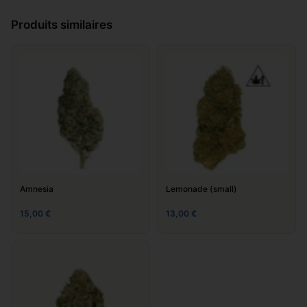
Laissez votre avis sur
Produits similaires
"Strawberry"
Ajouter un commentaire
*
Amnesia
Lemonade (small)
15,00
€
13,00
€
Nom
*
E-mail
*