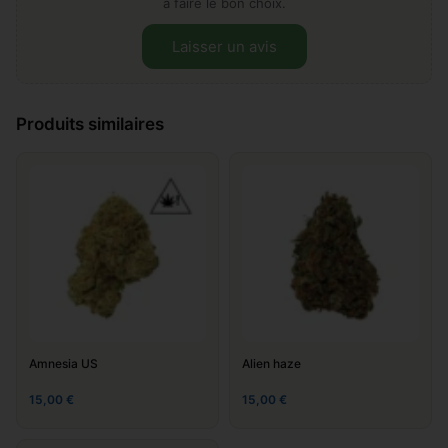
à faire le bon choix.
Laisser un avis
Laissez votre avis sur "Small
Produits similaires
buds"
Ajouter un commentaire
*
Amnesia US
Alien haze
15,00
€
15,00
€
Nom
*