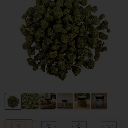
Top
UP
High
Shelf
grade
Organique
Grade