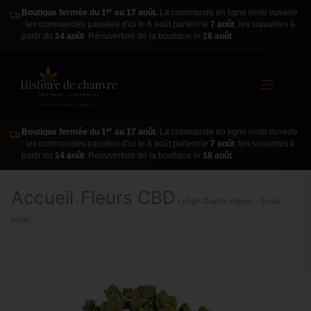
er
Boutique fermée du 1
au 17 août.
La commande en ligne reste ouverte
: les commandes passées d'ici le 6 août partent le
7 août
, les suivantes à
partir du
14 août
. Réouverture de la boutique le
18 août
.
er
Boutique fermée du 1
au 17 août.
La commande en ligne reste ouverte
: les commandes passées d'ici le 6 août partent le
7 août
, les suivantes à
partir du
14 août
. Réouverture de la boutique le
18 août
.
Accueil
Fleurs CBD
›
› High Grade Indoor › Small
buds