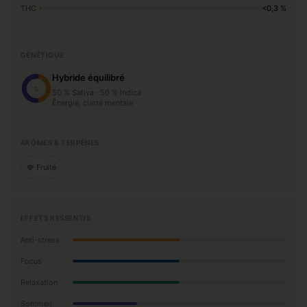
THC
<0,3 %
GÉNÉTIQUE
Hybride équilibré
S
50 % Sativa · 50 % Indica
Énergie, clarté mentale
ARÔMES & TERPÈNES
🍓 Fruité
EFFETS RESSENTIS
Anti-stress
Focus
Relaxation
Sommeil