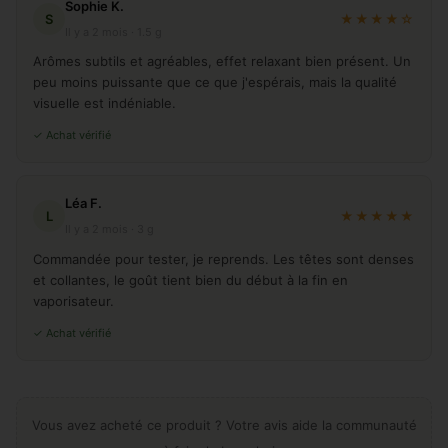
Sophie K.
S
★★★★☆
Il y a 2 mois · 1.5 g
Arômes subtils et agréables, effet relaxant bien présent. Un
peu moins puissante que ce que j'espérais, mais la qualité
visuelle est indéniable.
✓ Achat vérifié
Léa F.
L
★★★★★
Il y a 2 mois · 3 g
Commandée pour tester, je reprends. Les têtes sont denses
et collantes, le goût tient bien du début à la fin en
vaporisateur.
✓ Achat vérifié
Vous avez acheté ce produit ? Votre avis aide la communauté