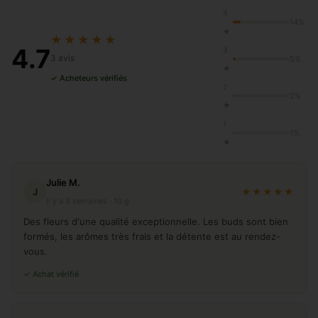
4
14%
★
★★★★★
4.7
3
3 avis
5%
★
✓ Acheteurs vérifiés
2
2%
★
1
1%
★
Julie M.
J
★★★★★
Il y a 3 semaines · 10 g
Des fleurs d'une qualité exceptionnelle. Les buds sont bien
formés, les arômes très frais et la détente est au rendez-
vous.
✓ Achat vérifié