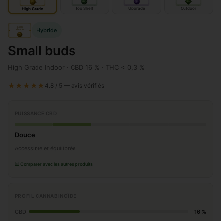
IN
IN
door
OUT
door
door
Top Shelf
Upgrade
Outdoor
High Grade
High
Hybride
Grade
IN
door
Small buds
High Grade Indoor · CBD 16 % · THC < 0,3 %
★★★★★
4.8 / 5 — avis vérifiés
PUISSANCE CBD
Douce
Accessible et équilibrée
📊 Comparer avec les autres produits
PROFIL CANNABINOÏDE
CBD
16 %