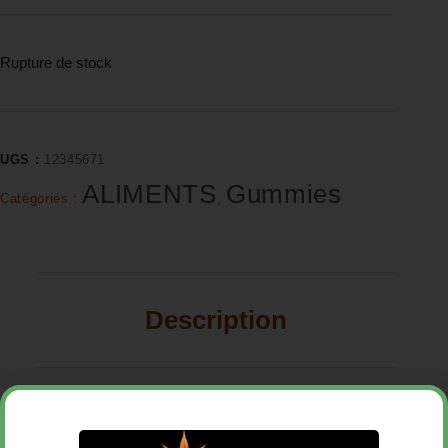
Rupture de stock
UGS :
12345671
ALIMENTS
Gummies
Catégories :
,
Description
Avis (0)