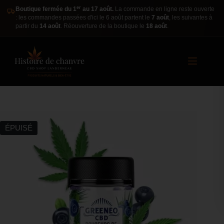
er
Boutique fermée du 1
au 17 août.
La commande en ligne reste ouverte
: les commandes passées d'ici le 6 août partent le
7 août
, les suivantes à
partir du
14 août
. Réouverture de la boutique le
18 août
.
ÉPUISÉ