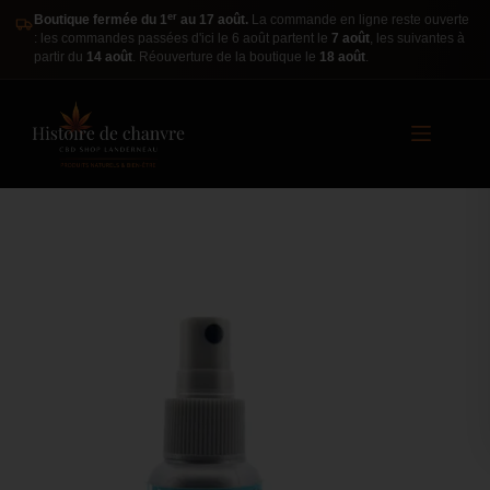
er
Boutique fermée du 1
au 17 août.
La commande en ligne reste ouverte
: les commandes passées d'ici le 6 août partent le
7 août
, les suivantes à
partir du
14 août
. Réouverture de la boutique le
18 août
.