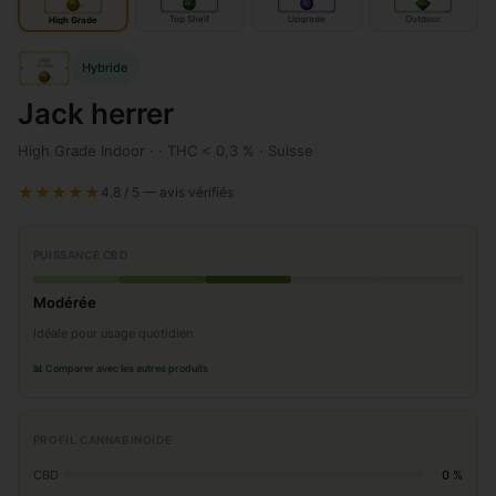
IN
IN
door
OUT
door
door
Top Shelf
Upgrade
Outdoor
High Grade
High
Hybride
Grade
IN
door
Jack herrer
High Grade Indoor · · THC < 0,3 % · Suisse
★★★★★
4.8 / 5 — avis vérifiés
PUISSANCE CBD
Modérée
Idéale pour usage quotidien
📊 Comparer avec les autres produits
PROFIL CANNABINOÏDE
CBD
0 %