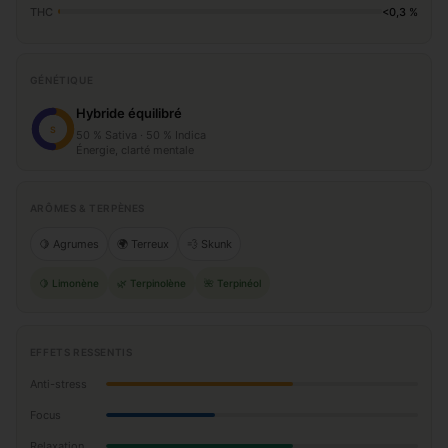
THC
<0,3 %
GÉNÉTIQUE
Hybride équilibré
S
50 % Sativa · 50 % Indica
Énergie, clarté mentale
ARÔMES & TERPÈNES
🍋 Agrumes
🌍 Terreux
💨 Skunk
🍋 Limonène
🌿 Terpinolène
🌺 Terpinéol
EFFETS RESSENTIS
Anti-stress
Focus
Relaxation