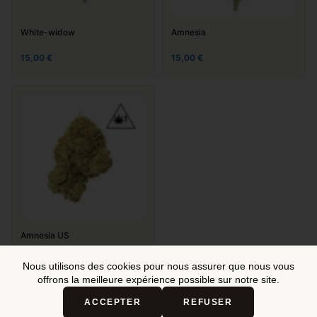
White-widow
Amnesia
15,00
€
15,00
€
Nom
*
E-mail
*
Site web
Enregistrer mon nom, mon e-mail et mon site dans le
Amnesia US
navigateur pour mon prochain commentaire.
15,00
€
Nous utilisons des cookies pour nous assurer que nous vous
offrons la meilleure expérience possible sur notre site.
Laisser un commentaire
Ma
sélection
ACCEPTER
REFUSER
Voir ma sélection
0,00
€