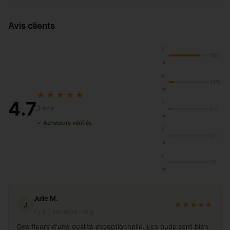
Avis clients
5
78%
★
4
14%
★
★★★★★
4.7
3
3 avis
5%
★
✓ Acheteurs vérifiés
2
2%
★
1
1%
★
Julie M.
J
★★★★★
Il y a 3 semaines · 10 g
Des fleurs d'une qualité exceptionnelle. Les buds sont bien