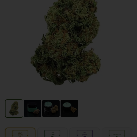
Top
UP
High
Shelf
grade
Organique
Grade