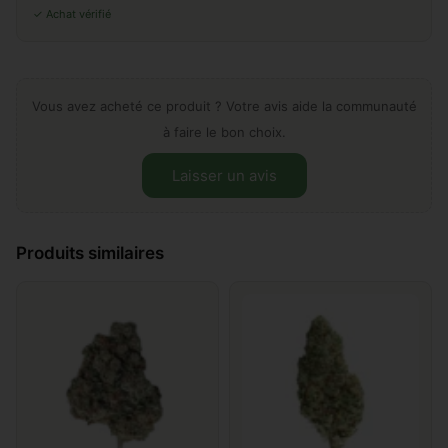
✓ Achat vérifié
Vous avez acheté ce produit ? Votre avis aide la communauté
à faire le bon choix.
Laisser un avis
Laissez votre avis sur "Jack
Produits similaires
herrer"
Ajouter un commentaire
*