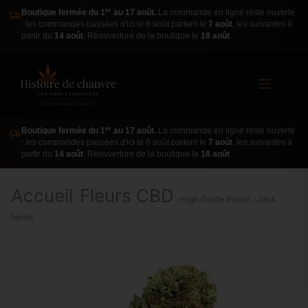
er
Boutique fermée du 1
au 17 août.
La commande en ligne reste ouverte
: les commandes passées d'ici le 6 août partent le
7 août
, les suivantes à
partir du
14 août
. Réouverture de la boutique le
18 août
.
er
Boutique fermée du 1
au 17 août.
La commande en ligne reste ouverte
: les commandes passées d'ici le 6 août partent le
7 août
, les suivantes à
partir du
14 août
. Réouverture de la boutique le
18 août
.
Accueil
Fleurs CBD
›
› High Grade Indoor › Jack
herrer