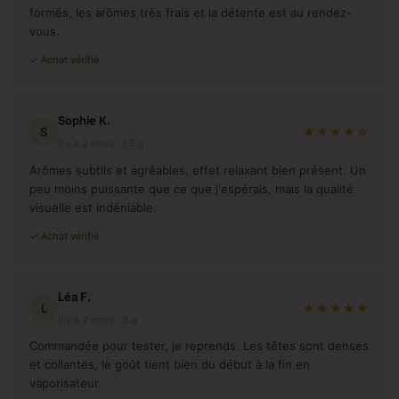
formés, les arômes très frais et la détente est au rendez-
vous.
✓ Achat vérifié
Sophie K.
S
★★★★☆
Il y a 2 mois · 1.5 g
Arômes subtils et agréables, effet relaxant bien présent. Un
peu moins puissante que ce que j'espérais, mais la qualité
visuelle est indéniable.
✓ Achat vérifié
Léa F.
L
★★★★★
Il y a 2 mois · 3 g
Commandée pour tester, je reprends. Les têtes sont denses
et collantes, le goût tient bien du début à la fin en
vaporisateur.