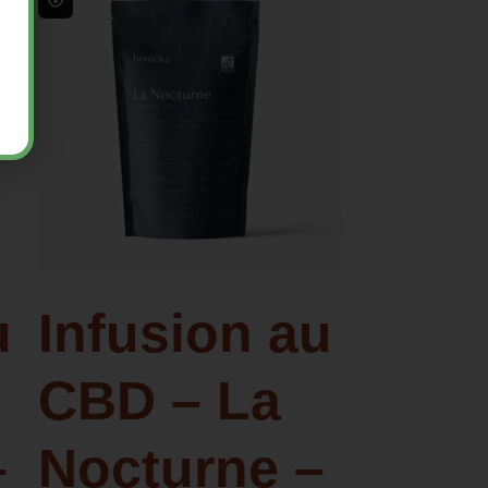
u
Infusion au
CBD – La
–
Nocturne –