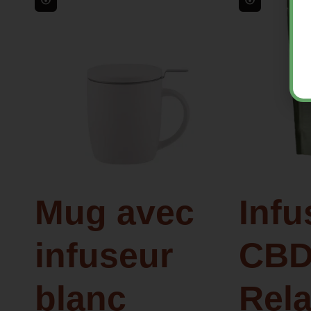
Mug avec
Infu
infuseur
CBD
blanc
Rel