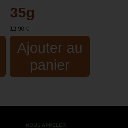
35g
12,90
€
Ajouter au
panier
NOUS APPELER