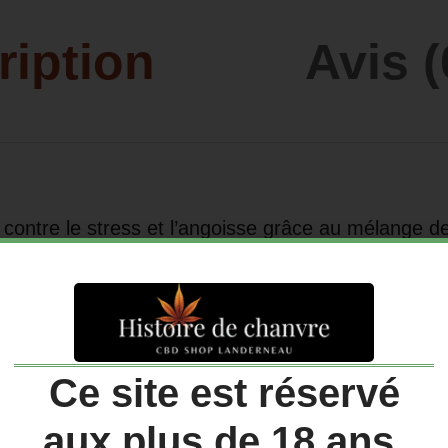
ription
Avis (
ontre le stress et l’angoisse grâce au mélange de f
oirée.
s
Ce site est réservé
aux plus de 18 ans.