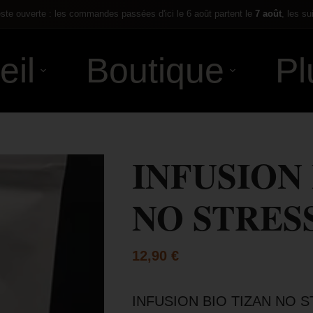
te ouverte : les commandes passées d'ici le 6 août partent le
7 août
, les su
eil
Boutique
Pl
INFUSION 
NO STRESS
12,90
€
INFUSION BIO TIZAN NO 