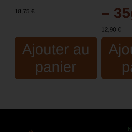
– 35
18,75
€
12,90
€
Ajouter au
Ajo
panier
p
N