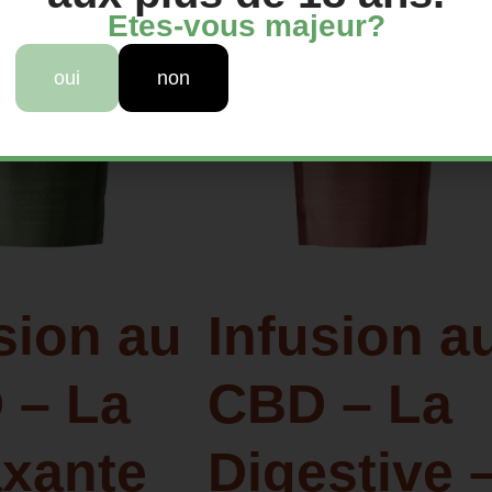
Etes-vous majeur?
oui
non
sion au
Infusion a
 – La
CBD – La
axante
Digestive 