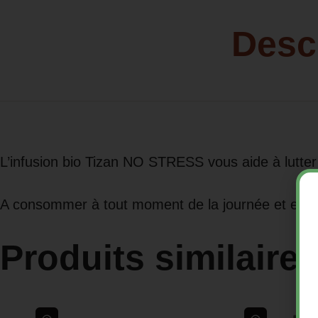
Desc
L’infusion bio Tizan NO STRESS vous aide à lutter c
A consommer à tout moment de la journée et en s
Produits similaire