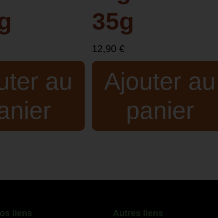
g
35g
12,90
€
uter au
Ajouter au
anier
panier
os liens
Autres liens