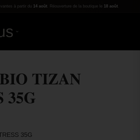
ivantes à partir du
14 août
. Réouverture de la boutique le
18 août
.
us
0,00
€
BIO TIZAN
 35G
STRESS 35G