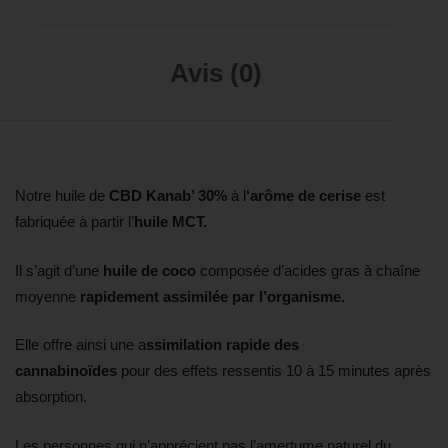
Avis (0)
Notre huile de
CBD Kanab’ 30%
à l
‘arôme de cerise
est
fabriquée à partir l’
huile MCT.
Il s’agit d’une
huile de coco
composée d’acides gras à chaîne
moyenne
rapidement assimilée par l’organisme.
Elle offre ainsi une a
ssimilation rapide des
cannabinoïdes
pour des effets ressentis 10 à 15 minutes après
absorption.
Les personnes qui n’apprécient pas l’amertume naturel du