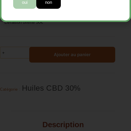
oui
non
Huile CBD Cerise 30%
49,90€
Livraison offerte 50€
Ajouter au panier
Huiles CBD 30%
Catégorie :
Description