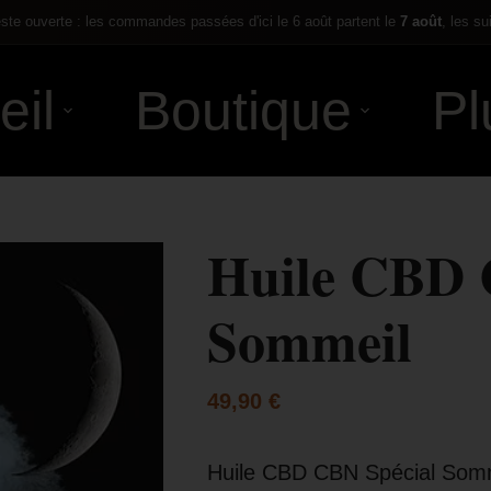
te ouverte : les commandes passées d'ici le 6 août partent le
7 août
, les su
eil
Boutique
Pl
Huile CBD 
Sommeil
49,90
€
Huile CBD CBN Spécial Som