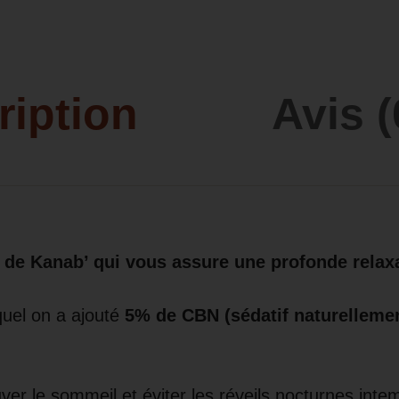
ription
Avis (
o de Kanab’ qui vous assure une profonde relaxa
uel on a ajouté
5% de CBN (sédatif naturellement
ouver le sommeil et éviter les réveils nocturnes inte