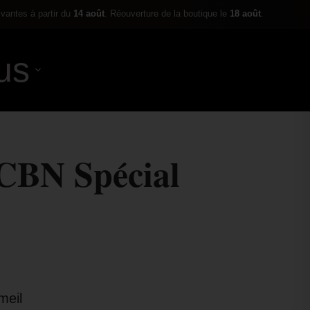
ivantes à partir du
14 août
. Réouverture de la boutique le
18 août
.
us
0,00
€
CBN Spécial
meil