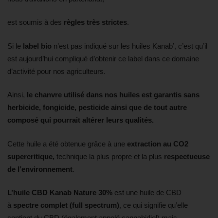
est soumis à des
règles très strictes
.
Si le
label bio
n’est pas indiqué sur les huiles Kanab’, c’est qu’il
est aujourd’hui compliqué d’obtenir ce label dans ce domaine
d’activité pour nos agriculteurs.
Ainsi,
le chanvre utilisé dans nos huiles est garantis sans
herbicide, fongicide, pesticide ainsi que de tout autre
composé qui pourrait altérer leurs qualités.
Cette huile a été obtenue grâce à une
extraction au CO2
supercritique,
technique la plus propre et la plus
respectueuse
de l’environnement
.
L’huile CBD Kanab Nature 30%
est une huile de CBD
à
spectre complet (full spectrum)
, ce qui signifie qu’elle
contient du CBD (également appelé cannabidiol) mais