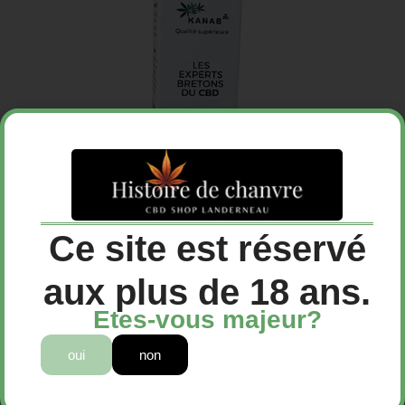
Ce site est réservé
aux plus de 18 ans.
Etes-vous majeur?
Huile CBD Nature 30%
oui
non
49,90
€