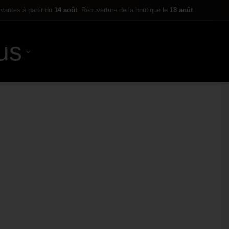
ivantes à partir du
14 août
. Réouverture de la boutique le
18 août
.
us
0,00
€