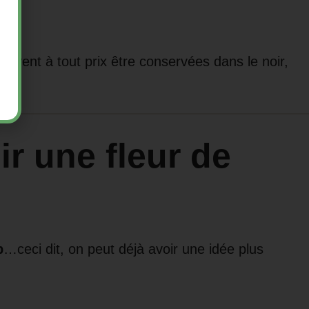
doivent à tout prix être conservées dans le noir,
ir une fleur de
p
…ceci dit, on peut déjà avoir une idée plus