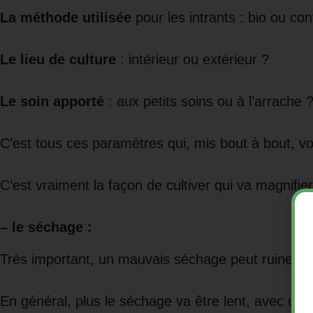
La méthode utilisée
pour les intrants : bio ou con
Le lieu de culture
: intérieur ou extérieur ?
Le soin apporté
: aux petits soins ou à l’arrache 
C’est tous ces paramètres qui, mis bout à bout, von
C’est vraiment la façon de cultiver qui va magnifier
– le séchage
:
Très important, un mauvais séchage peut ruiner ta
En général, plus le séchage va être lent, avec une 