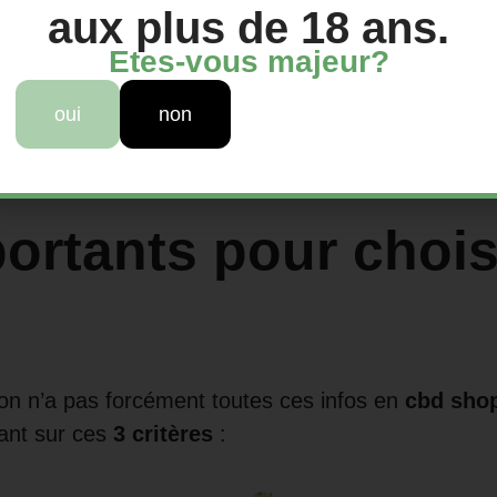
aux plus de 18 ans.
Etes-vous majeur?
e prendre tout son potentiel aromatique. Les fleurs 
oui
non
veurs.
portants pour chois
on n’a pas forcément toutes ces infos en
cbd sho
rant sur ces
3 critères
: