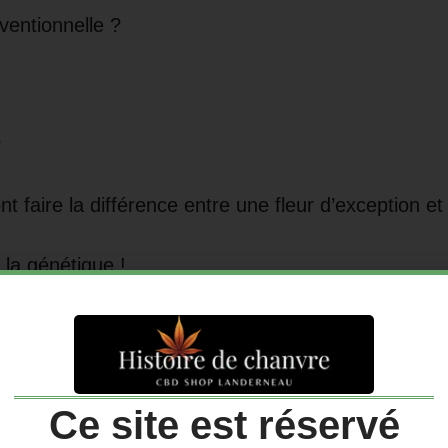
ventionnelle ?
?
t faire la différence entre une fleur d’exception et
 la génétique !
 weed et transformer tes belles buds en foins.
Ce site est réservé
humidité constante, plus la qualité finale sera au r