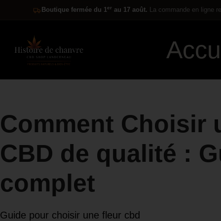
er
Boutique fermée du 1
au 17 août.
La commande en ligne res
Accu
Comment Choisir u
CBD de qualité : G
complet
Guide pour choisir une fleur cbd