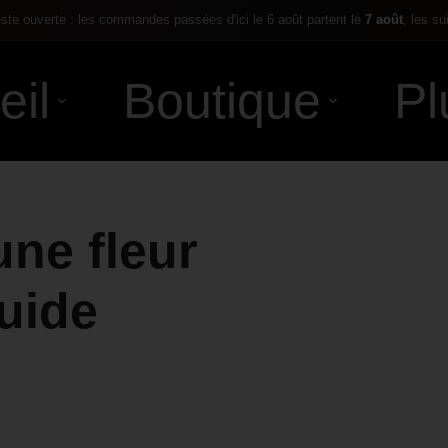
te ouverte : les commandes passées d'ici le 6 août partent le
7 août
, les su
eil
Boutique
Pl
ne fleur
uide