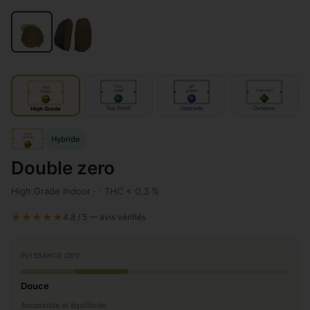
Top
UP
High
Shelf
grade
Organique
Grade
IN
IN
door
OUT
door
door
Top Shelf
Upgrade
Outdoor
High Grade
High
Hybride
Grade
IN
door
Double zero
High Grade Indoor · · THC < 0,3 %
★★★★★
4.8 / 5 — avis vérifiés
PUISSANCE CBD
Douce
Accessible et équilibrée