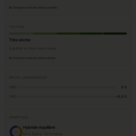
📊 Comparer avec les autres produits
TEXTURE
Très sèche
À gratter ou râper avant usage
📊 Comparer avec les autres résines
PROFIL CANNABINOÏDE
CBD
0 %
THC
<0,3 %
GÉNÉTIQUE
Hybride équilibré
S
50 % Sativa · 50 % Indica