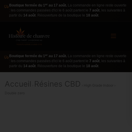
er
Boutique fermée du 1
au 17 août.
La commande en ligne reste ouverte
: les commandes passées d'ici le 6 août partent le
7 août
, les suivantes à
partir du
14 août
. Réouverture de la boutique le
18 août
.
er
Boutique fermée du 1
au 17 août.
La commande en ligne reste ouverte
: les commandes passées d'ici le 6 août partent le
7 août
, les suivantes à
partir du
14 août
. Réouverture de la boutique le
18 août
.
Accueil
Résines CBD
›
› High Grade Indoor ›
Double zero