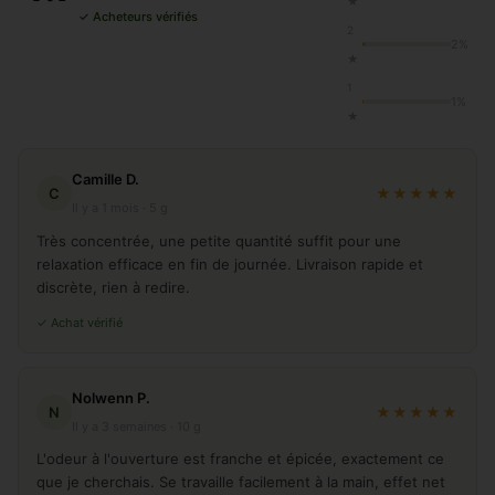
★
✓ Acheteurs vérifiés
2
2%
★
1
1%
★
Camille D.
C
★★★★★
Il y a 1 mois · 5 g
Très concentrée, une petite quantité suffit pour une
relaxation efficace en fin de journée. Livraison rapide et
discrète, rien à redire.
✓ Achat vérifié
Nolwenn P.
N
★★★★★
Il y a 3 semaines · 10 g
L'odeur à l'ouverture est franche et épicée, exactement ce
que je cherchais. Se travaille facilement à la main, effet net