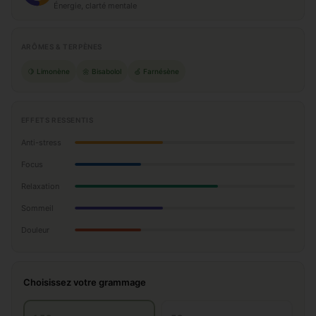
Énergie, clarté mentale
ARÔMES & TERPÈNES
🍋 Limonène
🌼 Bisabolol
🍏 Farnésène
EFFETS RESSENTIS
Anti-stress
Focus
Relaxation
Sommeil
Douleur
Choisissez votre grammage