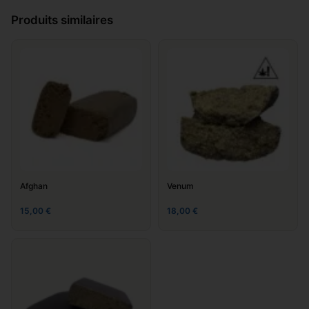
Laissez votre avis sur "Double
Produits similaires
zero"
Ajouter un commentaire
*
Afghan
Venum
15,00
€
18,00
€
Nom
*
E-mail
*