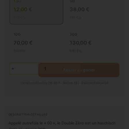
1,5G
5G
12,00 €
38,00 €
8,00 €/g
7,60 €/g
10G
20G
70,00 €
130,00 €
7,00 €/g
6,50 €/g
Ajouter au panier
Livraison discrète 24–48 h · Retour 14 j · Paiement sécurisé
DESCRIPTION DÉTAILLÉE
Appelé autrefois le « 00 », le Double Zéro est un haschisch