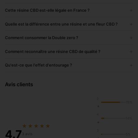
+
Cette résine CBD est-elle légale en France ?
+
Quelle est la différence entre une résine et une fleur CBD ?
+
Comment consommer la Double zero ?
+
Comment reconnaître une résine CBD de qualité ?
+
Qu'est-ce que l'effet d'entourage ?
Avis clients
5
78%
★
4
14%
★
★★★★★
4.7
3
3 avis
5%