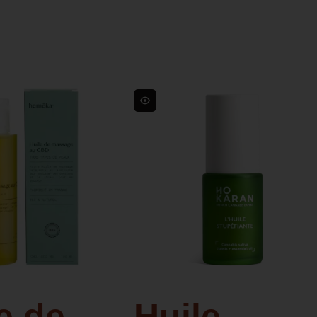
s
e de
Huile