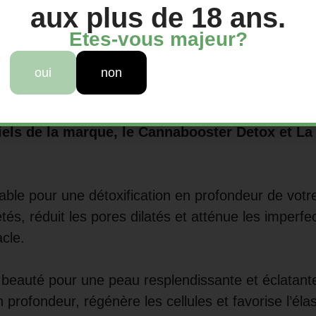
aux plus de 18 ans.
 allie le doux confort de la Crème Stupéfiante 
Etes-vous majeur?
oui
non
ne expérience de purification et de régénération 
iels de la marque, le Cannabooster Detox et L
rnable pour une détoxification en profondeur de vot
tés, réduit les pores dilatés et atténue les imperf
cle.
a beauté pour une peau resplendissante et éclatant
profondeur, régénère les cellules et favorise l’éla