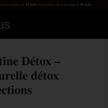
ivantes à partir du
14 août
. Réouverture de la boutique le
18 août
.
us
0,00
€
tine Détox –
urelle détox
ections