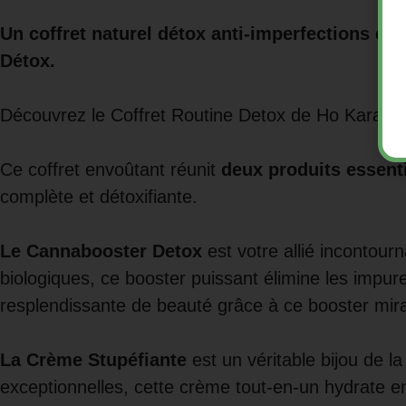
Un coffret naturel détox anti-imperfections qui
Détox.
Découvrez le Coffret Routine Detox de Ho Karan, u
Ce coffret envoûtant réunit
deux produits essent
complète et détoxifiante.
Le Cannabooster Detox
est votre allié incontou
biologiques, ce booster puissant élimine les impure
resplendissante de beauté grâce à ce booster mira
La Crème Stupéfiante
est un véritable bijou de l
exceptionnelles, cette crème tout-en-un hydrate en 