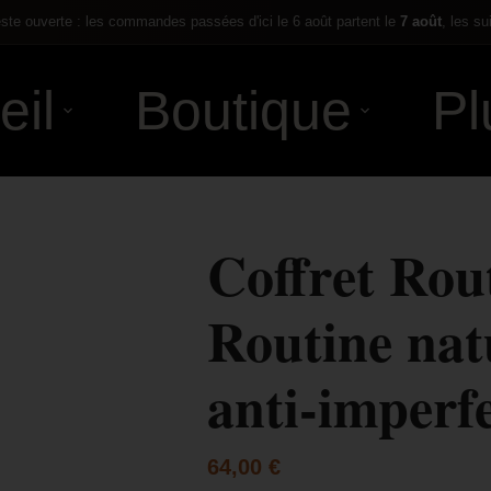
te ouverte : les commandes passées d'ici le 6 août partent le
7 août
, les su
eil
Boutique
Pl
Coffret Rou
Routine nat
anti-imperf
64,00
€