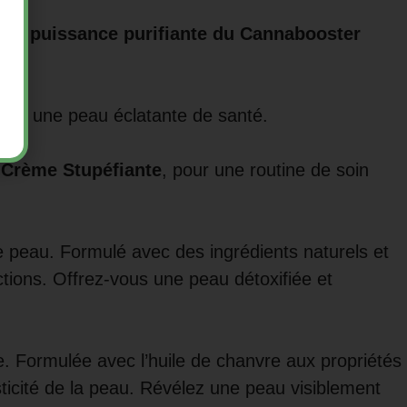
et la puissance purifiante du Cannabooster
pour une peau éclatante de santé.
a Crème Stupéfiante
, pour une routine de soin
re peau. Formulé avec des ingrédients naturels et
ections. Offrez-vous une peau détoxifiée et
e. Formulée avec l’huile de chanvre aux propriétés
sticité de la peau. Révélez une peau visiblement