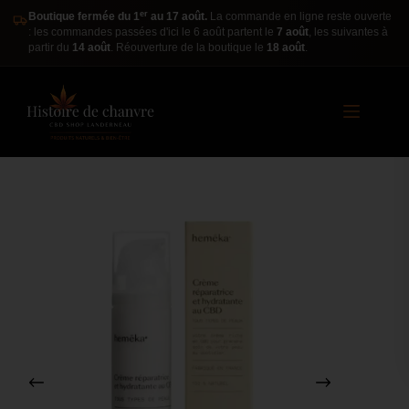
er
Boutique fermée du 1
au 17 août.
La commande en ligne reste ouverte
: les commandes passées d'ici le 6 août partent le
7 août
, les suivantes à
partir du
14 août
. Réouverture de la boutique le
18 août
.