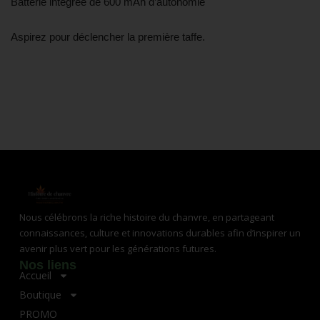
Batterie intégrée de 600 mAh d’autonomie
Aspirez pour déclencher la première taffe.
Nous célébrons la riche histoire du chanvre, en partageant
connaissances, culture et innovations durables afin d’inspirer un
avenir plus vert pour les générations futures.
Nos liens
Accueil
Boutique
PROMO