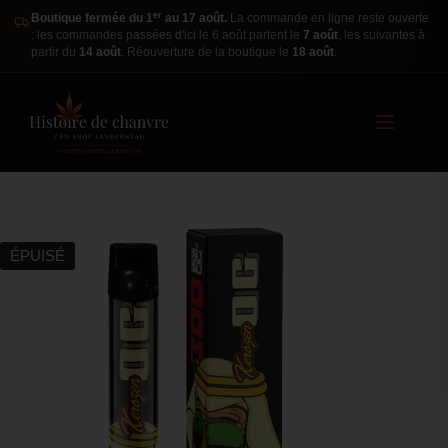
er
Boutique fermée du 1
au 17 août.
La commande en ligne reste ouverte
: les commandes passées d'ici le 6 août partent le
7 août
, les suivantes à
partir du
14 août
. Réouverture de la boutique le
18 août
.
ÉPUISÉ