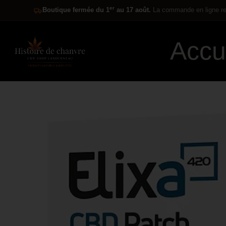
er
Boutique fermée du 1
au 17 août.
La commande en ligne res
Accu