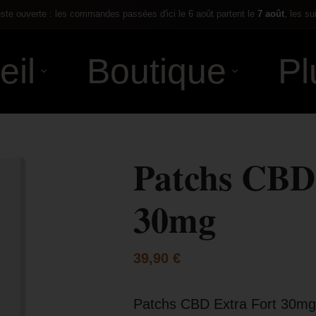
te ouverte : les commandes passées d'ici le 6 août partent le
7 août
, les su
eil
Boutique
Pl
Patchs CBD
30mg
39,90
€
Patchs CBD Extra Fort 30mg