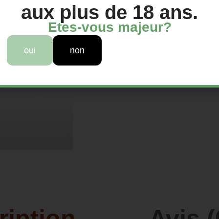
aux plus de 18 ans.
Etes-vous majeur?
oui
non
ription
Avis (