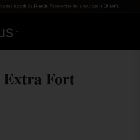
ivantes à partir du
14 août
. Réouverture de la boutique le
18 août
.
us
0,00
€
 Extra Fort