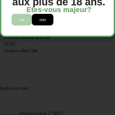
aux plus de 18 ans.
Etes-vous majeur?
Mug avec infuseur gris clair
oui
non
18,75
€
Mug avec infuseur gris clair
18,75€
Livraison offerte 50€
Rupture de stock
Infusions CBD