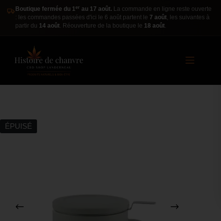
er
Boutique fermée du 1
au 17 août.
La commande en ligne reste ouverte
: les commandes passées d'ici le 6 août partent le
7 août
, les suivantes à
partir du
14 août
. Réouverture de la boutique le
18 août
.
ÉPUISÉ