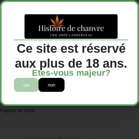
INFUSION SOLEIL DES ÎLES
Ce site est réservé
12,90
€
aux plus de 18 ans.
INFUSION SOLEIL DES ÎLES
Etes-vous majeur?
12,90€
Livraison offerte 50€
oui
non
Rupture de stock