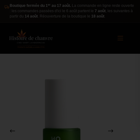
er
Boutique fermée du 1
au 17 août.
La commande en ligne reste ouverte
: les commandes passées d'ici le 6 août partent le
7 août
, les suivantes à
partir du
14 août
. Réouverture de la boutique le
18 août
.