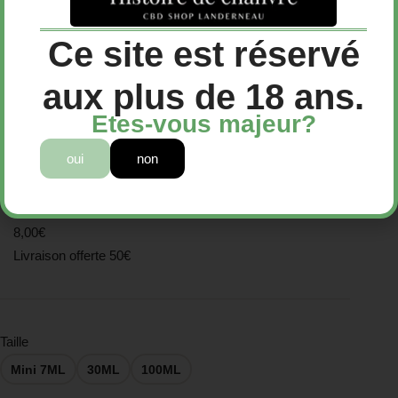
Huile stupéfiante Huile hydratante
Ce site est réservé
naturelle visage, corps, cheveux et
aux plus de 18 ans.
barbe
Etes-vous majeur?
8,00
€
oui
non
Huile stupéfiante Huile hydratante naturelle visage,
corps, cheveux et barbe
8,00€
Livraison offerte 50€
Taille
Mini 7ML
30ML
100ML