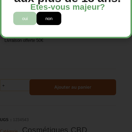
Etes-vous majeur?
29,90
€
oui
non
Huile de massage au CBD
29,90€
Livraison offerte 50€
Ajouter au panier
UGS :
1234543
Cosmétiques CBD
Catégorie :