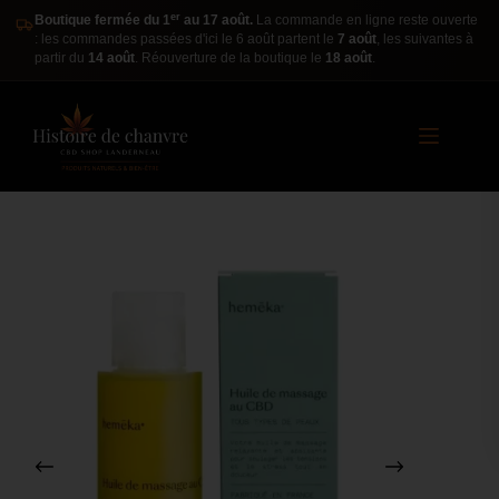
er
Boutique fermée du 1
au 17 août.
La commande en ligne reste ouverte
: les commandes passées d'ici le 6 août partent le
7 août
, les suivantes à
partir du
14 août
. Réouverture de la boutique le
18 août
.